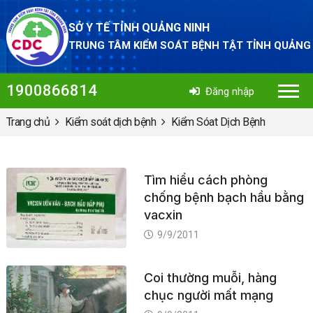
SỞ Y TẾ TỈNH QUẢNG NINH
TRUNG TÂM KIỂM SOÁT BỆNH TẬT TỈNH QUẢNG
1900866814
Đăng nhập
Trang chủ
Kiểm soát dịch bệnh
Kiểm Sóat Dịch Bệnh
Tìm hiểu cách phòng
chống bệnh bạch hầu bằng
vacxin
9/9/2011
Coi thường muỗi, hàng
chục người mất mạng