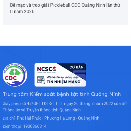
Bế mạc và trao giải Pickleball CDC Quảng Ninh lần thứ
II năm 2026
Trung tâm Kiểm soát bệnh tật tỉnh Quảng Ninh
Giấy phép số 47/GPTTĐT-STTTT ngày 20 tháng 7 năm 2022 của Sở
Thông tin và Truyền thông tỉnh Quảng Ninh
Địa chỉ:
Phố Hải Phúc - Phường Hạ Long - Quảng Ninh
Điện thoại:
1900866814