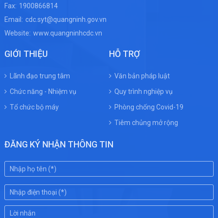
Fax:
1900866814
Email:
cdc.syt@quangninh.gov.vn
Website:
www.quangninhcdc.vn
GIỚI THIỆU
HỖ TRỢ
Lãnh đạo trung tâm
Văn bản pháp luật
Chức năng - Nhiệm vụ
Quy trình nghiệp vụ
Tổ chức bộ máy
Phòng chống Covid-19
Tiêm chủng mở rộng
ĐĂNG KÝ NHẬN THÔNG TIN