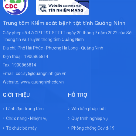
Trung tâm Kiểm soát bệnh tật tỉnh Quảng Ninh
Giấy phép số 47/GPTTĐT-STTTT ngày 20 tháng 7 năm 2022 của Sở
Thông tin và Truyền thông tỉnh Quảng Ninh
Địa chỉ:
Phố Hải Phúc - Phường Hạ Long - Quảng Ninh
Điện thoại:
1900866814
Fax:
1900866814
Email:
cdc.syt@quangninh.gov.vn
Website:
www.quangninhcdc.vn
GIỚI THIỆU
HỖ TRỢ
Lãnh đạo trung tâm
Văn bản pháp luật
Chức năng - Nhiệm vụ
Quy trình nghiệp vụ
Tổ chức bộ máy
Phòng chống Covid-19