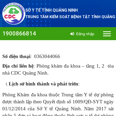
SỞ Y TẾ TỈNH QUẢNG NINH
TRUNG TÂM KIỂM SOÁT BỆNH TẬT TỈNH QUẢNG
1900866814
Đăng nhập
Số điện thoại
: 0363044066
Địa chỉ liên hệ
: Phòng khám đa khoa – tầng 1, 2 tòa
nhà CDC Quảng Ninh.
Lịch sử hình thành và phát triển
:
Phòng Khám đa khoa thuộc Trung tâm Y tế dự phòng
được thành lập theo Quyết định số 1009/QĐ-SYT ngày
01/12/2014 của Sở Y tế Quảng Ninh. Năm 2017 sát
nhập 5 đơn vị hoạt động thuộc lĩnh vực y tế dự phòng