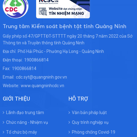
Trung tâm Kiểm soát bệnh tật tỉnh Quảng Ninh
Giấy phép số 47/GPTTĐT-STTTT ngày 20 tháng 7 năm 2022 của Sở
Thông tin và Truyền thông tỉnh Quảng Ninh
Địa chỉ:
Phố Hải Phúc - Phường Hạ Long - Quảng Ninh
Điện thoại:
1900866814
Fax:
1900866814
Email:
cdc.syt@quangninh.gov.vn
Website:
www.quangninhcdc.vn
GIỚI THIỆU
HỖ TRỢ
Lãnh đạo trung tâm
Văn bản pháp luật
Chức năng - Nhiệm vụ
Quy trình nghiệp vụ
Tổ chức bộ máy
Phòng chống Covid-19