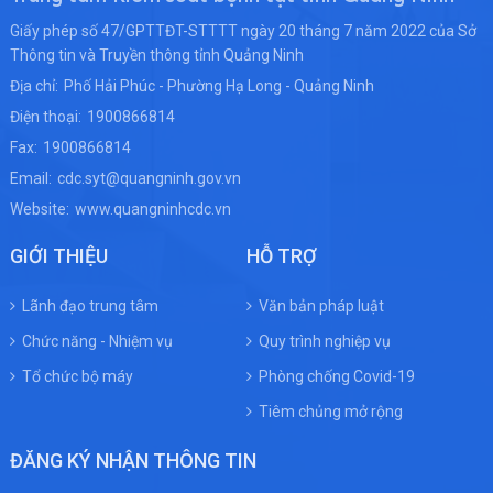
Giấy phép số 47/GPTTĐT-STTTT ngày 20 tháng 7 năm 2022 của Sở
Thông tin và Truyền thông tỉnh Quảng Ninh
Địa chỉ:
Phố Hải Phúc - Phường Hạ Long - Quảng Ninh
Điện thoại:
1900866814
Fax:
1900866814
Email:
cdc.syt@quangninh.gov.vn
Website:
www.quangninhcdc.vn
GIỚI THIỆU
HỖ TRỢ
Lãnh đạo trung tâm
Văn bản pháp luật
Chức năng - Nhiệm vụ
Quy trình nghiệp vụ
Tổ chức bộ máy
Phòng chống Covid-19
Tiêm chủng mở rộng
ĐĂNG KÝ NHẬN THÔNG TIN