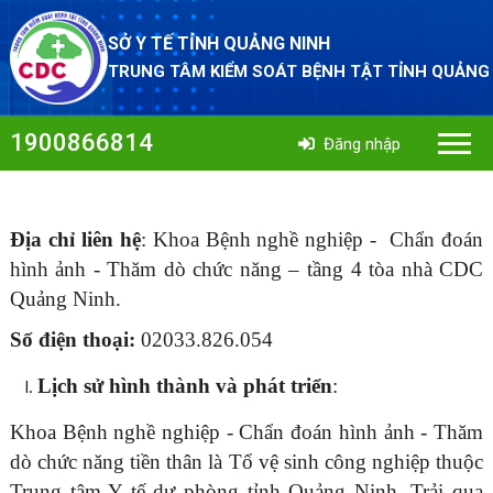
SỞ Y TẾ TỈNH QUẢNG NINH
TRUNG TÂM KIỂM SOÁT BỆNH TẬT TỈNH QUẢNG
1900866814
Đăng nhập
Địa chỉ liên hệ
: Khoa
Bệnh nghề nghiệp - Chẩn đoán
hình ảnh - Thăm dò chức năng – tầng 4 tòa nhà CDC
Quảng Ninh.
Số điện thoại:
02033.826.054
Lịch sử hình thành và phát triển
:
Khoa Bệnh nghề nghiệp - Chẩn đoán hình ảnh - Thăm
dò chức năng
tiền thân là
Tổ vệ sinh công nghiệp thuộc
Trung tâm Y tế dự phòng tỉnh Quảng Ninh
. Trải qua