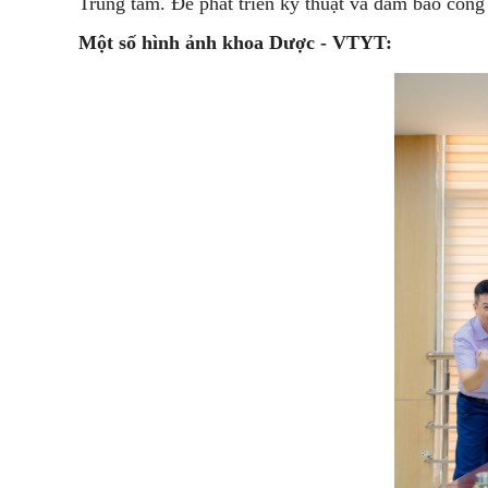
Trung tâm. Để phát triển kỹ thuật và đảm bảo cô
Một số hình ảnh khoa Dược - VTYT: