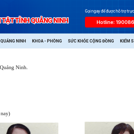
Gọi ngay để được hỗ trợ trực
 TẬT TỈNH QUẢNG NINH
Hotline: 19008
Ế QUẢNG NINH
KHOA - PHÒNG
SỨC KHỎE CỘNG ĐỒNG
KIỂM 
 Quảng Ninh.
 nay)