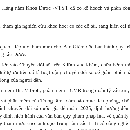
:
Hàng năm Khoa Dược -VTYT đã có kế hoạch và phân công 
…
ham gia nghiên cứu khoa học: có các đề tài, sáng kiến cải t
 quan, tiếp tục tham mưu cho Ban Giám đốc ban hành quy tr
ng tác Dược.
 tiên vào Chuyển đổi số trên 3 lĩnh vực khám, chữa bệnh t
ứ tự ưu tiên đó là hoạt động chuyển đổi số để giảm phiền h
 lòng của người dân.
 phần mềm His M3Soft, phần mềm TCMR trong quản lý vác xin,
 và phần mềm của Trung tâm đảm bảo mục tiêu phòng, chống
trình chuyển đổi số quốc gia đến năm 2025, định hướng đến nă
uy định hiện hành của văn bản quy phạm pháp luật về quản 
̀ng tham mưu cho lãnh đạo Trung tâm các TTB có công nghệ mới