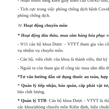
- Nhận nhiều bằng khen giấy khen của UBND tỉnh,
- Tích cực trong việc phòng chống dịch bệnh Covid-
phòng chống dịch.
Hoạt động chuyên môn
* Hoạt động đấu thầu, mua sắm hàng hóa phục v
- 9/11 cán bộ khoa Dược – VTYT tham gia vào côn
vụ nhiệm vụ chuyên môn.
- Cán bộ, viên chức của khoa là thành viên, thư ký 
- Ngoài ra còn tham gia tổ công tác mua sắm đấu t
*Tư vấn hướng dẫn sử dụng thuốc an toàn, hợp 
*
Quản lý tiếp nhận, bảo quản, cấp phát vật tư
bảo chất lượng.
* Quản lý TTB
: Cán bộ khoa Dược - VTYT là thàn
các khoa/phòng chuyên môn Kiểm định, hiệu chuẩ