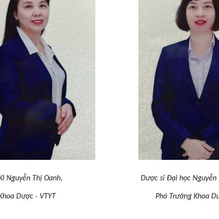
ĩ CKI Nguyễn Thị Oanh, Dược sĩ Đại học Nguyễn Thị
g Khoa Dược - VTYT Phó Trưởng Khoa Dược 