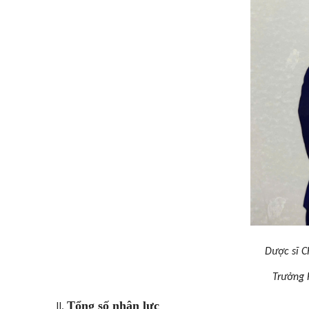
Dược s
Trưởn
Tổng số nhân lực