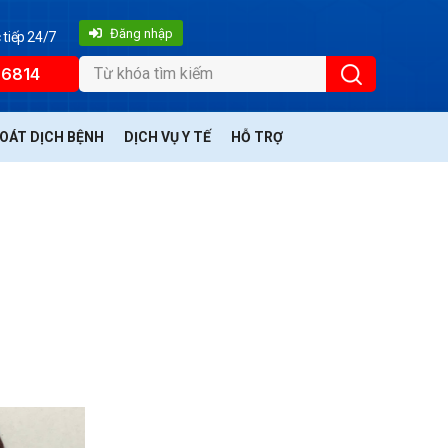
Đăng nhập
 tiếp 24/7
66814
SOÁT DỊCH BỆNH
DỊCH VỤ Y TẾ
HỖ TRỢ