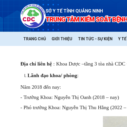
SỞ Y TẾ TỈNH QUẢNG NINH
TRUNG TÂM KIỂM SOÁT BỆNH
TRANG CHỦ
GIỚI THIỆU
TIN TỨC - SỰ KIỆN
Y T
Địa chỉ liên hệ
: Khoa Dược –tầng 3 tòa nhà CDC
Lãnh đạo khoa/ phòng
:
Năm 2018 đến nay:
- Trưởng Khoa: Nguyễn Thị Oanh (2018 – nay)
- Phó trưởng Khoa: Nguyễn Thị Thu Hằng (2022 –