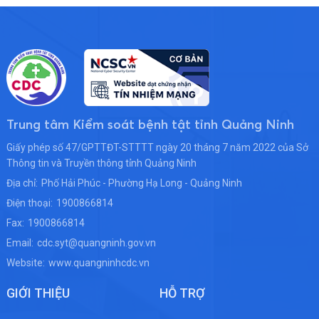
Trung tâm Kiểm soát bệnh tật tỉnh Quảng Ninh
Giấy phép số 47/GPTTĐT-STTTT ngày 20 tháng 7 năm 2022 của Sở
Thông tin và Truyền thông tỉnh Quảng Ninh
Địa chỉ:
Phố Hải Phúc - Phường Hạ Long - Quảng Ninh
Điện thoại:
1900866814
Fax:
1900866814
Email:
cdc.syt@quangninh.gov.vn
Website:
www.quangninhcdc.vn
GIỚI THIỆU
HỖ TRỢ