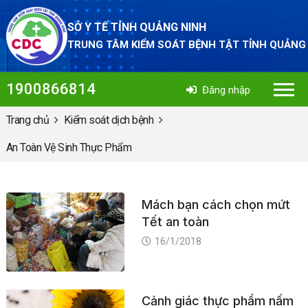
SỞ Y TẾ TỈNH QUẢNG NINH
TRUNG TÂM KIỂM SOÁT BỆNH TẬT TỈNH QUẢNG
1900866814
Đăng nhập
Trang chủ
Kiểm soát dịch bệnh
An Toàn Vệ Sinh Thực Phẩm
Mách bạn cách chọn mứt
Tết an toàn
16/1/2018
Cảnh giác thực phẩm nấm