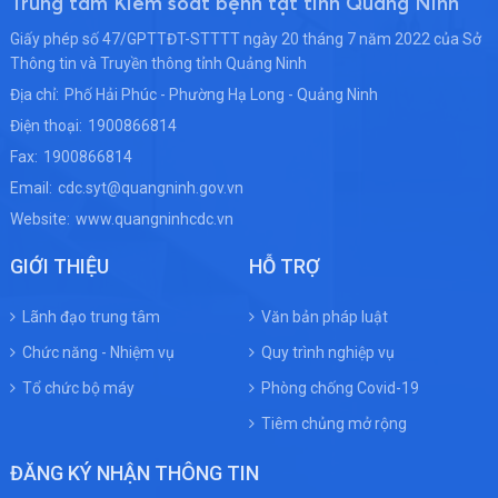
Trung tâm Kiểm soát bệnh tật tỉnh Quảng Ninh
Giấy phép số 47/GPTTĐT-STTTT ngày 20 tháng 7 năm 2022 của Sở
Thông tin và Truyền thông tỉnh Quảng Ninh
Địa chỉ:
Phố Hải Phúc - Phường Hạ Long - Quảng Ninh
Điện thoại:
1900866814
Fax:
1900866814
Email:
cdc.syt@quangninh.gov.vn
Website:
www.quangninhcdc.vn
GIỚI THIỆU
HỖ TRỢ
Lãnh đạo trung tâm
Văn bản pháp luật
Chức năng - Nhiệm vụ
Quy trình nghiệp vụ
Tổ chức bộ máy
Phòng chống Covid-19
Tiêm chủng mở rộng
ĐĂNG KÝ NHẬN THÔNG TIN