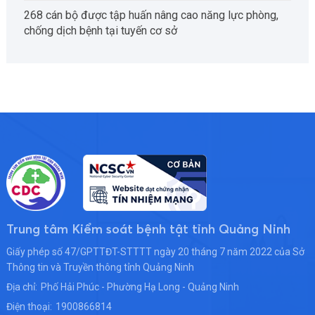
268 cán bộ được tập huấn nâng cao năng lực phòng,
chống dịch bệnh tại tuyến cơ sở
Trung tâm Kiểm soát bệnh tật tỉnh Quảng Ninh
Giấy phép số 47/GPTTĐT-STTTT ngày 20 tháng 7 năm 2022 của Sở
Thông tin và Truyền thông tỉnh Quảng Ninh
Địa chỉ:
Phố Hải Phúc - Phường Hạ Long - Quảng Ninh
Điện thoại:
1900866814