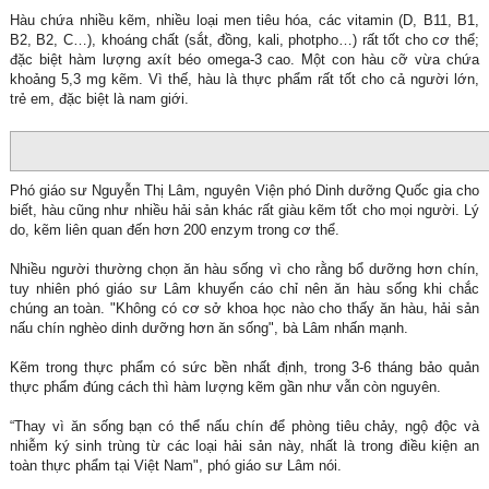
Hàu chứa nhiều kẽm, nhiều loại men tiêu hóa, các vitamin (D, B11, B1,
B2, B2, C…), khoáng chất (sắt, đồng, kali, photpho…) rất tốt cho cơ thể;
đặc biệt hàm lượng axít béo omega-3 cao. Một con hàu cỡ vừa chứa
khoảng 5,3 mg kẽm. Vì thế, hàu là thực phẩm rất tốt cho cả người lớn,
trẻ em, đặc biệt là nam giới.
Phó giáo sư Nguyễn Thị Lâm, nguyên Viện phó Dinh dưỡng Quốc gia cho
biết, hàu cũng như nhiều hải sản khác rất giàu kẽm tốt cho mọi người. Lý
do, kẽm liên quan đến hơn 200 enzym trong cơ thể.
Nhiều người thường chọn ăn hàu sống vì cho rằng bổ dưỡng hơn chín,
tuy nhiên phó giáo sư Lâm khuyến cáo chỉ nên ăn hàu sống khi chắc
chúng an toàn. "Không có cơ sở khoa học nào cho thấy ăn hàu, hải sản
nấu chín nghèo dinh dưỡng hơn ăn sống", bà Lâm nhấn mạnh.
Kẽm trong thực phẩm có sức bền nhất định, trong 3-6 tháng bảo quản
thực phẩm đúng cách thì hàm lượng kẽm gần như vẫn còn nguyên.
“Thay vì ăn sống bạn có thể nấu chín để phòng tiêu chảy, ngộ độc và
nhiễm ký sinh trùng từ các loại hải sản này, nhất là trong điều kiện an
toàn thực phẩm tại Việt Nam", phó giáo sư Lâm nói.