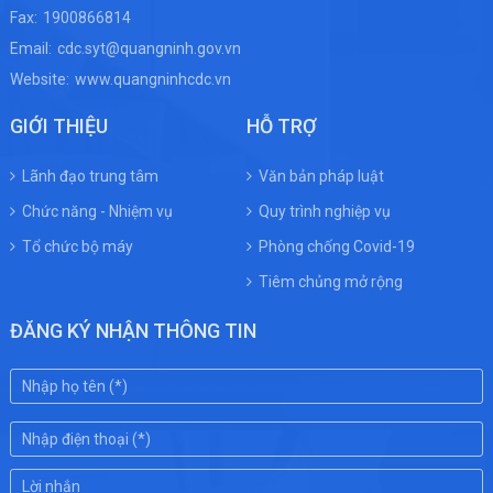
Fax:
1900866814
Email:
cdc.syt@quangninh.gov.vn
Website:
www.quangninhcdc.vn
GIỚI THIỆU
HỖ TRỢ
Lãnh đạo trung tâm
Văn bản pháp luật
Chức năng - Nhiệm vụ
Quy trình nghiệp vụ
Tổ chức bộ máy
Phòng chống Covid-19
Tiêm chủng mở rộng
ĐĂNG KÝ NHẬN THÔNG TIN