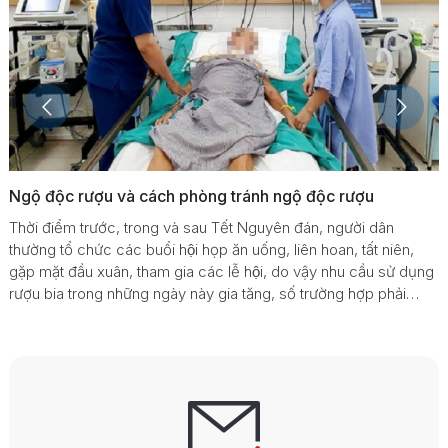
Ngộ độc rượu và cách phòng tránh ngộ độc rượu
Thời điểm trước, trong và sau Tết Nguyên đán, người dân
thường tổ chức các buổi hội họp ăn uống, liên hoan, tất niên,
gặp mặt đầu xuân, tham gia các lễ hội, do vậy nhu cầu sử dụng
rượu bia trong những ngày này gia tăng, số trường hợp phải
nhập viện do say rượu, ngộ độc rượu vì thế cũng cao hơn so
với các dịp khác trong năm.