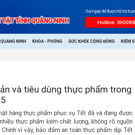
Gọi ngay để được hỗ trợ trực
 TẬT TỈNH QUẢNG NINH
Hotline: 19008
Ế QUẢNG NINH
KHOA - PHÒNG
SỨC KHỎE CỘNG ĐỒNG
KIỂM 
ản và tiêu dùng thực phẩm trong
25
 mặt hàng thực phẩm phục vụ Tết đã và đang được
m nhiều thực phẩm kém chất lượng, không rõ nguồn
g. Chính vì vậy, bảo đảm an toàn thực phẩm dịp Tết