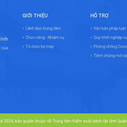
ba Ban Chấp hành Trung
hiện tinh thần thi đấu quyết tâm, đoàn
a XIV bằng hình thức
kết và fair-play của các vận động
tiếp trên sóng Đài
viên.
GIỚI THIỆU
HỖ TRỢ
iệt Nam (VTV).
Lãnh đạo trung tâm
Văn bản pháp luật
Chức năng - Nhiệm vụ
Quy trình nghiệp v
Ninh
Tổ chức bộ máy
Phòng chống Covi
 của
Tiêm chủng mở rộ
kế 2024, bản quyền thuộc về Trung tâm Kiểm soát bệnh tật tỉnh Quả