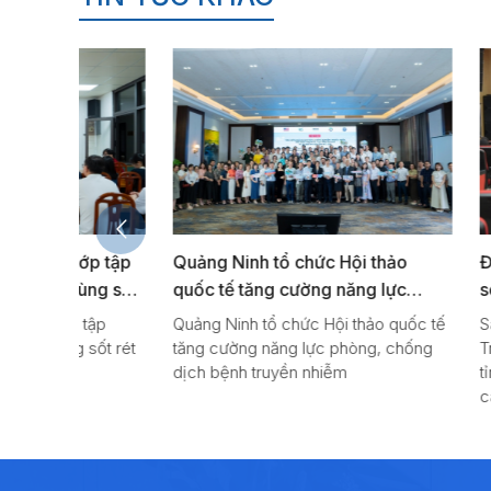
p tập
Quảng Ninh tổ chức Hội thảo
Đảng bộ bộ 
ng sốt
quốc tế tăng cường năng lực
soát bệnh tậ
026
phòng, chống dịch bệnh truyền
theo dõi Hội
ập
Quảng Ninh tổ chức Hội thảo quốc tế
Sáng 29/7/20
nhiễm
triệt, triển k
ốt rét
tăng cường năng lực phòng, chống
Trung tâm Kiể
quyết Hội ng
dịch bệnh truyền nhiễm
tỉnh Quảng Ni
cán bộ, đảng v
Chấp hành T
thuộc theo dõ
XIV
nghiên cứu, họ
triển khai thự