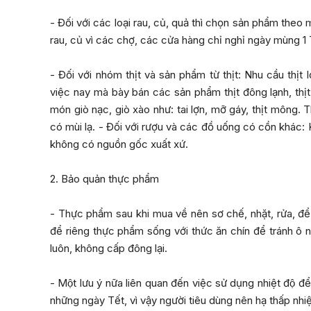
- Đối với các loại rau, củ, quả thì chọn sản phẩm the
rau, củ vì các chợ, các cửa hàng chỉ nghỉ ngày mùng 1 
- Đối với nhóm thịt và sản phẩm từ thịt: Nhu cầu thịt
việc nay mà bày bán các sản phẩm thịt đông lạnh, thị
món giò nạc, giò xào như: tai lợn, mỡ gáy, thịt mông. T
có mùi lạ. - Đối với rượu và các đồ uống có cồn khác
không có nguồn gốc xuất xứ.
2. Bảo quản thực phẩm
- Thực phẩm sau khi mua về nên sơ chế, nhặt, rửa, để r
để riêng thực phẩm sống với thức ăn chín để tránh 
luôn, không cấp đông lại.
- Một lưu ý nữa liên quan đến việc sử dụng nhiệt độ để
những ngày Tết, vì vậy người tiêu dùng nên hạ thấp nhiệt