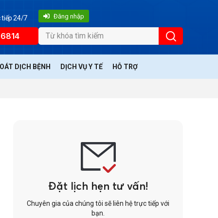
Đăng nhập
 tiếp 24/7
66814
SOÁT DỊCH BỆNH
DỊCH VỤ Y TẾ
HỖ TRỢ
Đặt lịch hẹn tư vấn!
Chuyên gia của chúng tôi sẽ liên hệ trực tiếp với
bạn.