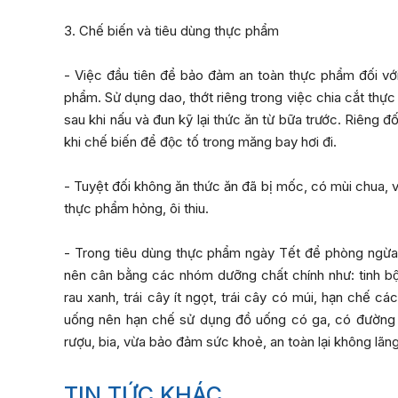
3. Chế biến và tiêu dùng thực phẩm
- Việc đầu tiên để bảo đảm an toàn thực phẩm đối vớ
phẩm. Sử dụng dao, thớt riêng trong việc chia cắt thực
sau khi nấu và đun kỹ lại thức ăn từ bữa trước. Riêng
khi chế biến để độc tố trong măng bay hơi đi.
- Tuyệt đối không ăn thức ăn đã bị mốc, có mùi chua, vị l
thực phẩm hỏng, ôi thiu.
- Trong tiêu dùng thực phẩm ngày Tết để phòng ngừa n
nên cân bằng các nhóm dưỡng chất chính như: tinh b
rau xanh, trái cây ít ngọt, trái cây có múi, hạn chế các
uống nên hạn chế sử dụng đồ uống có ga, có đường v
rượu, bia, vừa bảo đảm sức khoẻ, an toàn lại không lãng
TIN TỨC KHÁC