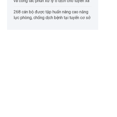
và công tác phun xử lý ổ dịch cho tuyến xã
268 cán bộ được tập huấn nâng cao năng
lực phòng, chống dịch bệnh tại tuyến cơ sở