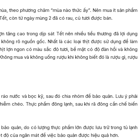
o mùa, theo phương châm “mùa nào thức ấy”. Nên mua ít sản phẩm
Tết, còn từ ngày mùng 2 đã có rau, củ tươi được bán.
 lợn tăng cao trong dịp sát Tết nên nhiều tiểu thương đã lợi dụng
t không rõ nguồn gốc. Nhất là các loại thịt được sử dụng để làm
hịt lợn ngon có màu sắc đỏ tươi, bề mặt có độ đàn hồi và không
: Không mua và không uống rượu khi không biết đó là rượu gì, rượu
áo nước và bọc kỹ, sau đó chia nhóm để bảo quản. Lưu ý phải
ô nhiễm chéo. Thực phẩm đông lạnh, sau khi rã đông cần chế biến
 bảo quản, do có lượng thực phẩm lớn được lưu trữ trong tủ lạnh
 độ của ngăn mát để việc bảo quản được hiệu quả hơn.