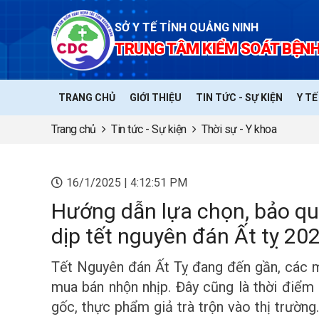
SỞ Y TẾ TỈNH QUẢNG NINH
TRUNG TÂM KIỂM SOÁT BỆNH
TRANG CHỦ
GIỚI THIỆU
TIN TỨC - SỰ KIỆN
Y T
Trang chủ
Tin tức - Sự kiện
Thời sự - Y khoa
16/1/2025 | 4:12:51 PM
Hướng dẫn lựa chọn, bảo qu
dịp tết nguyên đán Ất tỵ 20
Tết Nguyên đán Ất Tỵ đang đến gần, các
mua bán nhộn nhịp. Đây cũng là thời điể
gốc, thực phẩm giả trà trộn vào thị trườn