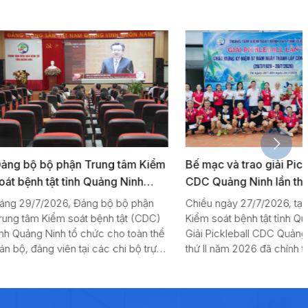
phận Trung tâm Kiểm
Bế mạc và trao giải Pickleball
t tỉnh Quảng Ninh
CDC Quảng Ninh lần thứ II năm
 nghị toàn quốc quán
2026
26, Đảng bộ bộ phận
Chiều ngày 27/7/2026, tại Trung tâm
hai thực hiện Nghị
m soát bệnh tật (CDC)
Kiểm soát bệnh tật tỉnh Quảng Ninh,
hị lần thứ ba Ban
nh tổ chức cho toàn thể
Giải Pickleball CDC Quảng Ninh lần
iên tại các chi bộ trực
thứ II năm 2026 đã chính thức bế mạc
rung ương Đảng khóa
i Hội nghị toàn quốc
sau gần một tuần tranh tài sôi nổi. Các
c tập, quán triệt và
trận chung kết diễn ra hấp dẫn, kịch
c hiện Nghị quyết Hội
tính với nhiều pha bóng đẹp mắt, thể