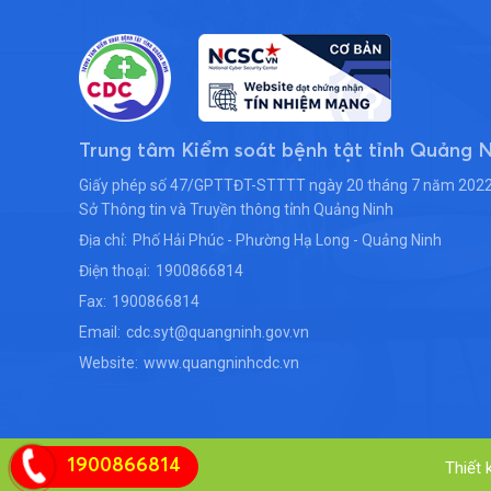
nghị lần thứ 
ương Đảng khó
theo dõi trực 
Truyền hình V
Trung tâm Kiểm soát bệnh tật tỉnh Quảng 
Giấy phép số 47/GPTTĐT-STTTT ngày 20 tháng 7 năm 2022
Sở Thông tin và Truyền thông tỉnh Quảng Ninh
Địa chỉ:
Phố Hải Phúc - Phường Hạ Long - Quảng Ninh
Điện thoại:
1900866814
Fax:
1900866814
Email:
cdc.syt@quangninh.gov.vn
Website:
www.quangninhcdc.vn
1900866814
Thiết 