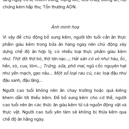
chứng kém hấp thu; Tổn thương ADN.
Ảnh minh hoạ
Vì vậy để chủ động bổ sung kẽm, người lớn tuổi cần ăn thực
phẩm giàu kẽm trong bữa ăn hàng ngày nên chủ động xây
dựng chế độ ăn hợp lý, có nhiều loại thực phẩm giàu kẽm
như:
Thịt đỏ
: thịt bò, thịt lợn nạc…;
Hải sản có vỏ như:
hàu, ốc,
hến, sò, cua, tôm…;
Trứng, sữa, phô mai
, ngũ cốc nguyên hạt
như yến mạch, gạo nâu…
Một số loại rau củ
, các loại đậu như
đậu xanh, đậu lăng…
Người cao tuổi không nên ăn chay trường hoặc quá kiêng
khem dẫn tới thiếu kẽm. Để bổ sung kẽm cho cơ thể, người
cao tuổi nên ăn các thức ăn giàu kẽm từ cả nguồn động vật và
thực vật. Người cao tuổi yên tâm sẽ không bị thừa kẽm qua
chế độ ăn hằng ngày.