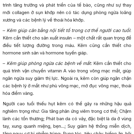
trình tăng trưởng và phát triển của tế bào, cũng như sự thay
mới collagen ở sụn khớp nên có tác dụng phòng ngừa loãng
xương và các bệnh lý về thoái hóa khớp.
–
Kẽm giúp cân bằng nội tiết tố trong cơ thể người cao tuổi
:
Kẽm cần thiết cho sản xuất insulin – một chất rất quan trọng để
điều tiết lượng đường trong máu. Kẽm cũng cần thiết cho
hormone sinh sản và hormone tuyến giáp.
–
Kẽm giúp phòng ngừa các bệnh về mắt:
Kẽm cần thiết cho
quá trình vận chuyển vitamin A vào trong võng mạc mắt, giúp
ngăn ngừa suy giảm thị lực. Ngoài ra, kẽm còn giúp ngăn chặn
các bệnh lý ở mắt như phù võng mạc, mờ đục võng mạc, thoái
hóa điểm vàng.
Người cao tuổi thiếu hụt kẽm có thể gây ra những hậu quả
nghiêm trọng như: Gia tăng phản ứng viêm trong cơ thể; Chậm
lành các tổn thương; Phát ban da có vảy, đặc biệt là da ở vùng
tay, xung quanh miệng, bẹn…; Suy giảm hệ thống miễn dịch,
tăng nguy cơ bị nhiễm trùng; Rụng tóc, tiêu chảy, biếng ăn, hội