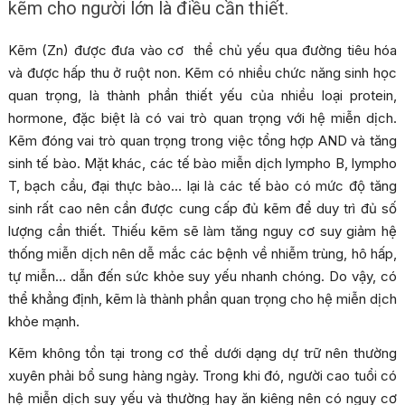
kẽm cho người lớn là điều cần thiết.
Kẽm (Zn) được đưa vào cơ thể chủ yếu qua đường tiêu hóa
và được hấp thu ở ruột non. Kẽm có nhiều chức năng sinh học
quan trọng, là thành phần thiết yếu của nhiều loại protein,
hormone, đặc biệt là có vai trò quan trọng với hệ miễn dịch.
Kẽm đóng vai trò quan trọng trong việc tổng hợp AND và tăng
sinh tế bào. Mặt khác, các tế bào miễn dịch lympho B, lympho
T, bạch cầu, đại thực bào… lại là các tế bào có mức độ tăng
sinh rất cao nên cần được cung cấp đủ kẽm để duy trì đủ số
lượng cần thiết. Thiếu kẽm sẽ làm tăng nguy cơ suy giảm hệ
thống miễn dịch nên dễ mắc các bệnh về nhiễm trùng, hô hấp,
tự miễn… dẫn đến sức khỏe suy yếu nhanh chóng. Do vậy, có
thể khẳng định, kẽm là thành phần quan trọng cho hệ miễn dịch
khỏe mạnh.
Kẽm không tồn tại trong cơ thể dưới dạng dự trữ nên thường
xuyên phải bổ sung hàng ngày. Trong khi đó, người cao tuổi có
hệ miễn dịch suy yếu và thường hay ăn kiêng nên có nguy cơ