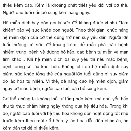
thiếu kẽm cao. Kẽm là khoáng chất thiết yếu đối với cơ thể.
Người cao tuổi cần bổ sung kẽm hàng ngày.
Hệ miễn dịch hay còn gọi là sức đề kháng được ví như “tấm
khiên” bảo vệ sức khỏe con người. Theo thời gian, chức năng
hệ miễn dịch của cơ thể cũng trở nên suy yếu dần. Người lớn
tuổi thường có sức đề kháng kém, dễ mắc phải các bệnh
nhiễm trùng, bệnh về đường hô hấp, các bệnh tự miễn và mạn
tính khác… Khi hệ miễn dịch đã suy yếu thì nếu mắc bệnh,
bệnh cũng sẽ lâu khỏi hơn. Không chỉ có hệ miễn dịch suy
giảm, sức khỏe tổng thể của người lớn tuổi cũng bị suy giảm
do lão hóa tự nhiên. Vì thế, để nâng cao hệ miễn dịch, giảm
nguy cơ mắc bệnh, người cao tuổi cần bổ sung kẽm.
Cơ thể chúng ta không thể tự tổng hợp kẽm mà chủ yếu hấp
thu từ thực phẩm hàng ngày thông qua hệ tiêu hóa. Trong khi
đó, người cao tuổi với hệ tiêu hóa không còn hoạt động tốt như
trước kèm theo một số bệnh lý lão hóa dẫn đến chán ăn, ăn
kém dẫn tới dễ bị thiếu kẽm.