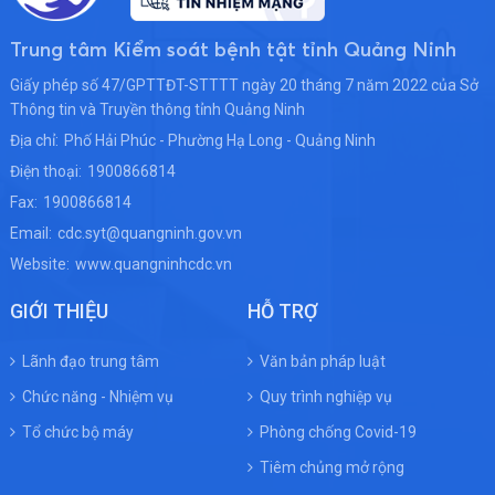
Trung tâm Kiểm soát bệnh tật tỉnh Quảng Ninh
Giấy phép số 47/GPTTĐT-STTTT ngày 20 tháng 7 năm 2022 của Sở
Thông tin và Truyền thông tỉnh Quảng Ninh
Địa chỉ:
Phố Hải Phúc - Phường Hạ Long - Quảng Ninh
Điện thoại:
1900866814
Fax:
1900866814
Email:
cdc.syt@quangninh.gov.vn
Website:
www.quangninhcdc.vn
GIỚI THIỆU
HỖ TRỢ
Lãnh đạo trung tâm
Văn bản pháp luật
Chức năng - Nhiệm vụ
Quy trình nghiệp vụ
Tổ chức bộ máy
Phòng chống Covid-19
Tiêm chủng mở rộng