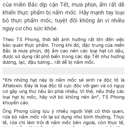
của miền Bắc dịp cận Tết, mưa phùn, ẩm rất dễ
khiến thực phẩm bị nấm mốc. Hãy mạnh tay loại
bỏ thực phẩm mốc, tuyệt đối không ăn vì nhiều
nguy cơ cho sức khỏe.
Theo TS Phong, thời tiết ảnh hưởng rất lớn đến việc
bảo quản thực phẩm. Trong khi đó, đặc trung của miền
Bắc là mưa phùn, độ ẩm cao nên các loại hạt có dầu,
được sử dụng rất phổ biến trong các dịp Tết như hướng
dương, lạc, đậu tương... rất dễ bị nấm mốc.
"Khi những hạt này bị nấm mốc sẽ sinh ra độc tố là
Aflatoxin. Đây là loại độc tố cực độc với gan và có nguy
cơ gây ung thư nếu ăn phải nhiều. Vì thế, nếu thấy các
loại hạt bị mốc, hãy vứt bỏ không nên ăn", TS Phong
khuyến cáo.
Ông Phong cũng lưu ý nhiều người Việt có thói quen,
rửa bỏ nấm mốc rồi lại sử dụng như bình thường. Thực
tế, rửa chỉ làm trôi đi nấm mốc bên ngoài, còn thực tế,