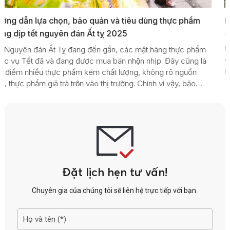
Ngộ độc rượu và cách phòng tránh ngộ độc rượu
Thời điểm trước, trong và sau Tết Nguyên đán, người dân
thường tổ chức các buổi hội họp ăn uống, liên hoan, tất niên,
m
gặp mặt đầu xuân, tham gia các lễ hội, do vậy nhu cầu sử d
̀
rượu bia trong những ngày này gia tăng, số trường hợp phải
nhập viện do say rượu, ngộ độc rượu vì thế cũng cao hơn so
với các dịp khác trong năm.
Đặt lịch hẹn tư vấn!
Chuyên gia của chúng tôi sẽ liên hệ trực tiếp với bạn.