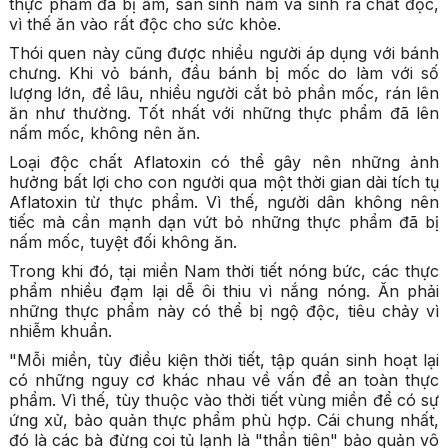
thực phẩm đã bị ẩm, sản sinh nấm và sinh ra chất độc,
vì thế ăn vào rất độc cho sức khỏe.
Thói quen này cũng được nhiều người áp dụng với bánh
chưng. Khi vỏ bánh, đầu bánh bị mốc do làm với số
lượng lớn, để lâu, nhiều người cắt bỏ phần mốc, rán lên
ăn như thường. Tốt nhất với những thực phẩm đã lên
nấm mốc, không nên ăn.
Loại độc chất Aflatoxin có thể gây nên những ảnh
hưởng bất lợi cho con người qua một thời gian dài tích tụ
Aflatoxin từ thực phẩm. Vì thế, người dân không nên
tiếc mà cần mạnh dạn vứt bỏ những thực phẩm đã bị
nấm mốc, tuyệt đối không ăn.
Trong khi đó, tại miền Nam thời tiết nóng bức, các thực
phẩm nhiều đạm lại dễ ôi thiu vì nắng nóng. Ăn phải
những thực phẩm này có thể bị ngộ độc, tiêu chảy vì
nhiễm khuẩn.
"Mỗi miền, tùy điều kiện thời tiết, tập quán sinh hoạt lại
có những nguy cơ khác nhau về vấn đề an toàn thực
phẩm. Vì thế, tùy thuộc vào thời tiết vùng miền để có sự
ứng xử, bảo quản thực phẩm phù hợp. Cái chung nhất,
đó là các bà đừng coi tủ lạnh là "thần tiên" bảo quản vô