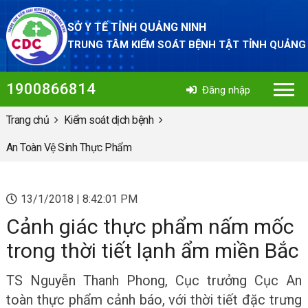
SỞ Y TẾ TỈNH QUẢNG NINH
TRUNG TÂM KIỂM SOÁT BỆNH TẬT TỈNH QUẢNG
1900866814
Đăng nhập
Trang chủ
Kiểm soát dịch bệnh
An Toàn Vệ Sinh Thực Phẩm
13/1/2018 | 8:42:01 PM
Cảnh giác thực phẩm nấm mốc
trong thời tiết lạnh ẩm miền Bắc
TS Nguyễn Thanh Phong, Cục trưởng Cục An
toàn thực phẩm cảnh báo, với thời tiết đặc trưng