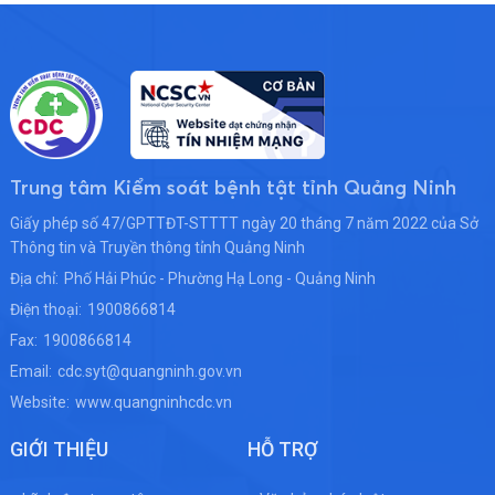
Trung tâm Kiểm soát bệnh tật tỉnh Quảng Ninh
Giấy phép số 47/GPTTĐT-STTTT ngày 20 tháng 7 năm 2022 của Sở
Thông tin và Truyền thông tỉnh Quảng Ninh
Địa chỉ:
Phố Hải Phúc - Phường Hạ Long - Quảng Ninh
Điện thoại:
1900866814
Fax:
1900866814
Email:
cdc.syt@quangninh.gov.vn
Website:
www.quangninhcdc.vn
GIỚI THIỆU
HỖ TRỢ