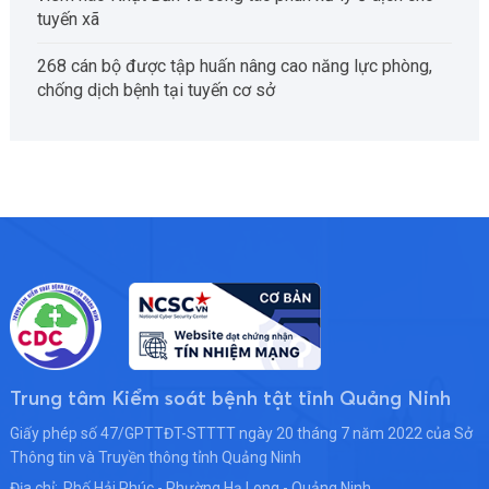
tuyến xã
268 cán bộ được tập huấn nâng cao năng lực phòng,
chống dịch bệnh tại tuyến cơ sở
Trung tâm Kiểm soát bệnh tật tỉnh Quảng Ninh
Giấy phép số 47/GPTTĐT-STTTT ngày 20 tháng 7 năm 2022 của Sở
Thông tin và Truyền thông tỉnh Quảng Ninh
Địa chỉ:
Phố Hải Phúc - Phường Hạ Long - Quảng Ninh