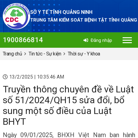
SỞ Y TẾ TỈNH QUẢNG NINH
TRUNG TÂM KIỂM SOÁT BỆNH TẬT TỈNH QUẢNG
1900866814
Đăng nhập
Trang chủ
Tin tức - Sự kiện
Thời sự - Y khoa
13/2/2025 | 10:35:46 AM
Truyền thông chuyên đề về Luật
số 51/2024/QH15 sửa đổi, bổ
sung một số điều của Luật
BHYT
Ngày 09/01/2025, BHXH Việt Nam ban hành