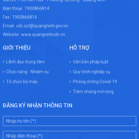
Điện thoại:
1900866814
Fax:
1900866814
Email:
cdc.syt@quangninh.gov.vn
Website:
www.quangninhcdc.vn
GIỚI THIỆU
HỖ TRỢ
Lãnh đạo trung tâm
Văn bản pháp luật
Chức năng - Nhiệm vụ
Quy trình nghiệp vụ
Tổ chức bộ máy
Phòng chống Covid-19
Tiêm chủng mở rộng
ĐĂNG KÝ NHẬN THÔNG TIN