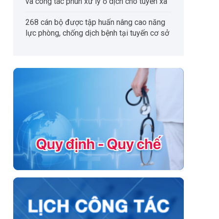
và công tác phun xử lý ổ dịch cho tuyến xã
268 cán bộ được tập huấn nâng cao năng
lực phòng, chống dịch bệnh tại tuyến cơ sở