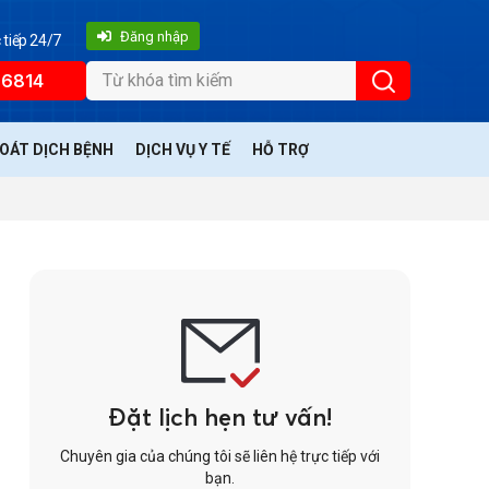
Đăng nhập
 tiếp 24/7
66814
SOÁT DỊCH BỆNH
DỊCH VỤ Y TẾ
HỖ TRỢ
Đặt lịch hẹn tư vấn!
Chuyên gia của chúng tôi sẽ liên hệ trực tiếp với
bạn.