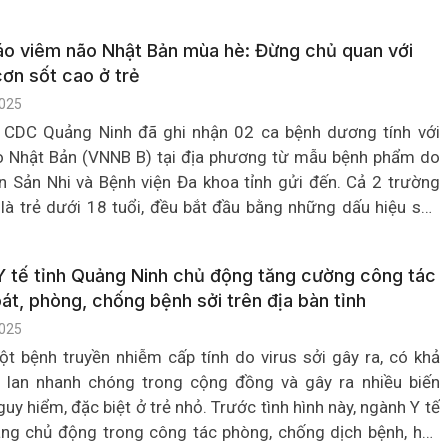
iễm phát sinh và lây lan nhanh chóng, ảnh hưởng đến sức
g đồng nếu không chủ động phòng tránh.
o viêm não Nhật Bản mùa hè: Đừng chủ quan với
ơn sốt cao ở trẻ
025
, CDC Quảng Ninh đã ghi nhận 02 ca bệnh dương tính với
o Nhật Bản (VNNB B) tại địa phương từ mẫu bệnh phẩm do
n Sản Nhi và Bệnh viện Đa khoa tỉnh gửi đến. Cả 2 trường
là trẻ dưới 18 tuổi, đều bắt đầu bằng những dấu hiệu sốt,
, đau đầu giống như cảm cúm, ốm thông thường, dễ khiến
chủ quan, tự điều trị tại nhà, dẫn tới tình trạng chuyển nặng.
 tế tỉnh Quảng Ninh chủ động tăng cường công tác
 là tín hiệu cảnh báo bệnh viêm não Nhật Bản đang bước
át, phòng, chống bệnh sởi trên địa bàn tỉnh
cao điểm, khi thời tiết nắng nóng xen kẽ mưa nhiều, tạo
025
n thuận lợi cho muỗi truyền bệnh phát triển.
ột bệnh truyền nhiễm cấp tính do virus sởi gây ra, có khả
y lan nhanh chóng trong cộng đồng và gây ra nhiều biến
uy hiểm, đặc biệt ở trẻ nhỏ. Trước tình hình này, ngành Y tế
ng chủ động trong công tác phòng, chống dịch bệnh, hạn