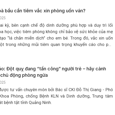
bà bầu cần tiêm vắc xin phòng uốn ván?
025
ai kỳ, bên cạnh chế độ dinh dưỡng phù hợp và duy trì lối
a học, việc tiêm phòng không chỉ bảo vệ sức khỏe của mẹ
ạo “lá chắn miễn dịch” cho em bé. Trong đó, vắc xin uốn
một trong những mũi tiêm quan trọng khuyến cáo cho phụ
thai.
o: Đột quỵ đang “tấn công” người trẻ – hãy cảnh
 chủ động phòng ngừa
025
 được tư vấn chuyên môn bởi Bác sĩ CKI Đỗ Thị Giang - Phó
Khoa Phòng, chống Bệnh KLN và Dinh dưỡng, Trung tâm
t bệnh tật tỉnh Quảng Ninh.