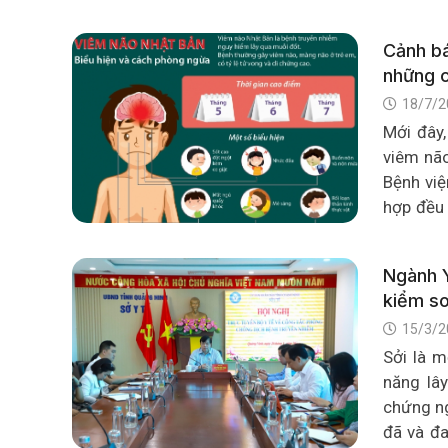
truyền nh
khỏe cộn
Cảnh bá
những c
18/7/2
Mới đây
viêm nã
Bệnh việ
hợp đều 
mệt mỏi
gia đình 
Ngành Y
Đây cũng
kiểm so
vào mùa 
15/3/2
điều kiệ
Sởi là m
năng lâ
chứng ng
đã và đa