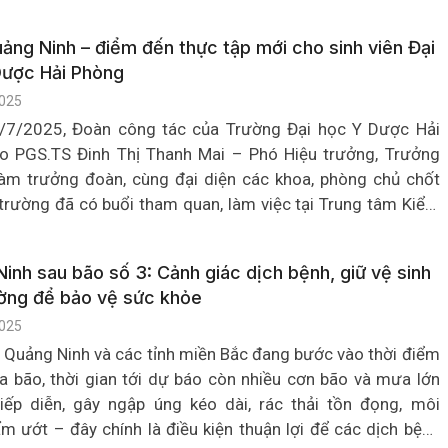
sức khỏe mà còn nhìn nhận vai trò to lớn của việc nuôi con
 mẹ đối với môi trường.
ng Ninh – điểm đến thực tập mới cho sinh viên Đại
Dược Hải Phòng
025
/7/2025, Đoàn công tác của Trường Đại học Y Dược Hải
o PGS.TS Đinh Thị Thanh Mai – Phó Hiệu trưởng, Trưởng
àm trưởng đoàn, cùng đại diện các khoa, phòng chủ chốt
trường đã có buổi tham quan, làm việc tại Trung tâm Kiểm
h tật (CDC) Quảng Ninh. Đây là hoạt động quan trọng nhằm
ờng hợp tác giữa cơ sở đào tạo và đơn vị y tế dự phòng
inh sau bão số 3: Cảnh giác dịch bệnh, giữ vệ sinh
nh, góp phần nâng cao chất lượng đào tạo nhân lực ngành Y.
ờng để bảo vệ sức khỏe
025
ện nay, Quảng Ninh và các tỉnh miền Bắc đang bước vào thời điểm
bão, thời gian tới dự báo còn nhiều cơn bão và mưa lớn
iếp diễn, gây ngập úng kéo dài, rác thải tồn đọng, môi
m ướt – đây chính là điều kiện thuận lợi để các dịch bệnh