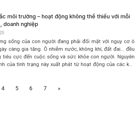
a nguy cơ lây lan tại địa phương.
ắc môi trường – hoạt động không thể thiếu với mỗi
, doanh nghiệp
25
ờng sống của con người đang phải đối mặt với nguy cơ ô
ày càng gia tăng. Ô nhiễm nước, không khí, đất đai... đều
g tiêu cực đến cuộc sống và sức khỏe con người. Nguyên
nh của tình trạng này xuất phát từ hoạt động của các khu
iệp, khu chế xuất, nhà máy cũng như sinh hoạt của các hộ
4
5
6
7
»