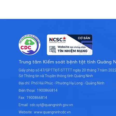
Trung tâm Kiểm soát bệnh tật tỉnh Quảng 
Giấy phép số 47/GPTTĐT-STTTT ngày 20 tháng 7 năm 2022
Sở Thông tin và Truyền thông tỉnh Quảng Ninh
Địa chỉ:
Phố Hải Phúc - Phường Hạ Long - Quảng Ninh
Điện thoại:
1900866814
Fax:
1900866814
Email:
cdc.syt@quangninh.gov.vn
Website:
www.quangninhcdc.vn