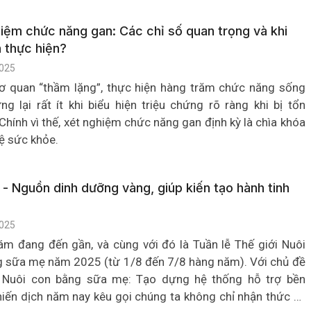
iệm chức năng gan: Các chỉ số quan trọng và khi
 thực hiện?
025
ơ quan “thầm lặng”, thực hiện hàng trăm chức năng sống
ng lại rất ít khi biểu hiện triệu chứng rõ ràng khi bị tổn
Chính vì thế, xét nghiệm chức năng gan định kỳ là chìa khóa
ệ sức khỏe.
- Nguồn dinh dưỡng vàng, giúp kiến tạo hành tinh
025
m đang đến gần, và cùng với đó là Tuần lễ Thế giới Nuôi
 sữa mẹ năm 2025 (từ 1/8 đến 7/8 hàng năm). Với chủ đề
n Nuôi con bằng sữa mẹ: Tạo dựng hệ thống hỗ trợ bền
hiến dịch năm nay kêu gọi chúng ta không chỉ nhận thức về