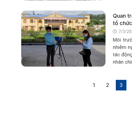
chế tối đ
Quan tr
tổ chức
7/3/20
Môi trư
nhiễm ng
tác độn
nhân chí
công ngh
gia đình.
1
2
3