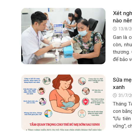
Xét ngh
nào nên
13/8/2
Gan là c
còn, như
thương. 
để bảo v
Sữa mẹ 
xanh
31/7/2
Tháng Tá
con bằng
"Ưu tiê
vững", c