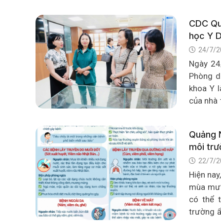
lợi ích 
bằng sữa
CDC Quả
học Y 
24/7/2
Ngày 24
Phòng d
khoa Y l
của nhà 
soát bện
tăng cư
Quảng N
tuyến tỉ
môi trư
22/7/2
​​​​​​​Hi
mùa mưa 
có thể t
trường ẩ