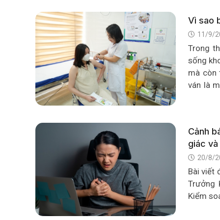
Vì sao 
11/9/2
Trong th
sống kho
mà còn t
ván là 
nữ mang 
Cảnh bá
giác và
20/8/2
Bài viết
Trưởng 
Kiểm soá