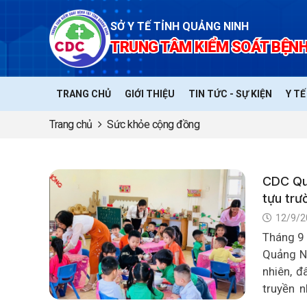
SỞ Y TẾ TỈNH QUẢNG NINH
TRUNG TÂM KIỂM SOÁT BỆNH
TRANG CHỦ
GIỚI THIỆU
TIN TỨC - SỰ KIỆN
Y T
Trang chủ
Sức khỏe cộng đồng
CDC Qu
tựu trư
12/9/2
Tháng 9 
Quảng Ni
nhiên, 
truyền 
đường hô