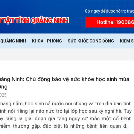
Gọi ngay để được hỗ trợ trực
 TẬT TỈNH QUẢNG NINH
Hotline: 19008
Ế QUẢNG NINH
KHOA - PHÒNG
SỨC KHỎE CỘNG ĐỒNG
KIỂM 
ảng Ninh: Chủ động bảo vệ sức khỏe học sinh mùa
ờng
025
hàng năm, học sinh cả nước nói chung và trên địa bàn tỉnh
nh nói riêng lại náo nức trở lại lớp học sau kỳ nghỉ hè. Tuy
đây cũng là giai đoạn gia tăng nguy cơ mắc một số bệnh
nhiễm thường gặp, đặc biệt là những bệnh liên quan đến
 hấp và đường tiêu hóa.