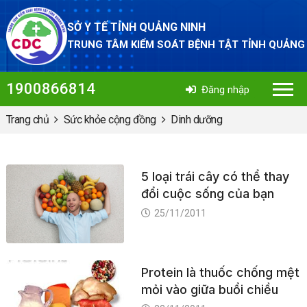
SỞ Y TẾ TỈNH QUẢNG NINH
TRUNG TÂM KIỂM SOÁT BỆNH TẬT TỈNH QUẢNG
1900866814
Đăng nhập
Trang chủ
Sức khỏe cộng đồng
Dinh dưỡng
5 loại trái cây có thể thay
đổi cuộc sống của bạn
25/11/2011
Protein là thuốc chống mệt
mỏi vào giữa buổi chiều