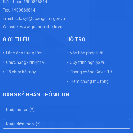
Điện thoại:
1900866814
Fax:
1900866814
Email:
cdc.syt@quangninh.gov.vn
Website:
www.quangninhcdc.vn
GIỚI THIỆU
HỖ TRỢ
Lãnh đạo trung tâm
Văn bản pháp luật
Chức năng - Nhiệm vụ
Quy trình nghiệp vụ
Tổ chức bộ máy
Phòng chống Covid-19
Tiêm chủng mở rộng
ĐĂNG KÝ NHẬN THÔNG TIN