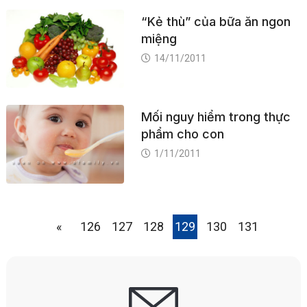
“Kẻ thù” của bữa ăn ngon
miệng
14/11/2011
Mối nguy hiểm trong thực
phẩm cho con
1/11/2011
«
126
127
128
129
130
131