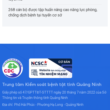
268 cán bộ được tập huấn nâng cao năng lực phòng,
chống dịch bệnh tại tuyến cơ sở
Trung tâm Kiểm soát bệnh tật tỉnh Quảng Ninh
Giấy phép số 47/GPTTĐT-STTTT ngày 20 tháng 7 năm 2022 của Sở
Thông tin và Truyền thông tỉnh Quảng Ninh
Địa chỉ:
Phố Hải Phúc - Phường Hạ Long - Quảng Ninh