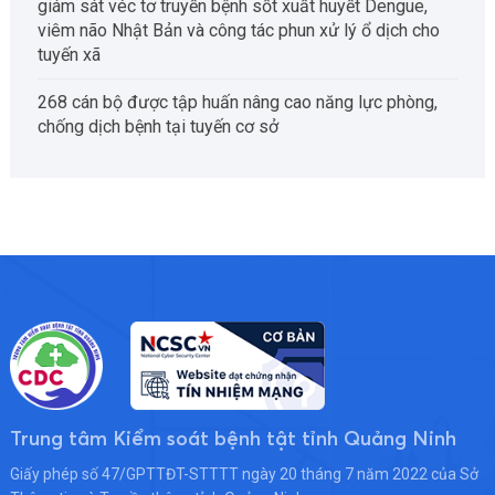
giám sát véc tơ truyền bệnh sốt xuất huyết Dengue,
viêm não Nhật Bản và công tác phun xử lý ổ dịch cho
tuyến xã
268 cán bộ được tập huấn nâng cao năng lực phòng,
chống dịch bệnh tại tuyến cơ sở
Trung tâm Kiểm soát bệnh tật tỉnh Quảng Ninh
Giấy phép số 47/GPTTĐT-STTTT ngày 20 tháng 7 năm 2022 của Sở