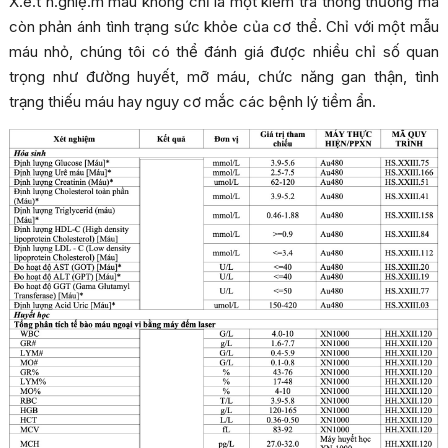
X.é.t n.ghiệ.m máu không chỉ là một kiểm tra thông thường mà
còn phản ánh tình trạng sức khỏe của cơ thể. Chỉ với một mẫu
máu nhỏ, chúng tôi có thể đánh giá được nhiều chỉ số quan
trọng như đường huyết, mỡ máu, chức năng gan thận, tình
trạng thiếu máu hay nguy cơ mắc các bệnh lý tiềm ẩn.