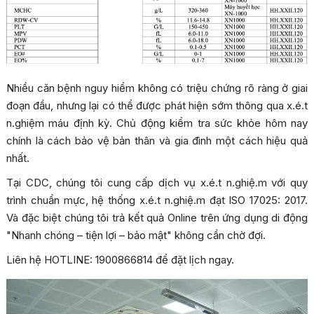
Nhiều căn bệnh nguy hiểm không có triệu chứng rõ ràng ở giai
đoạn đầu, nhưng lại có thể được phát hiện sớm thông qua x.é.t
n.ghiệm máu định kỳ. Chủ động kiểm tra sức khỏe hôm nay
chính là cách bảo vệ bản thân và gia đình một cách hiệu quả
nhất.
Tại CDC, chúng tôi cung cấp dịch vụ x.é.t n.ghiệ.m với quy
trình chuẩn mực, hệ thống x.é.t n.ghiệ.m đạt ISO 17025: 2017.
Và đặc biệt chúng tôi trả kết quả Online trên ứng dụng di động
"Nhanh chóng – tiện lợi – bảo mật" không cần chờ đợi.
Liên hệ HOTLINE: 1900866814 để đặt lịch ngay.