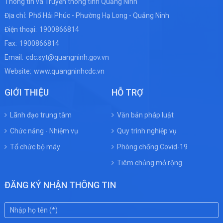
Thông tin và Truyền thông tỉnh Quảng Ninh
Địa chỉ:
Phố Hải Phúc - Phường Hạ Long - Quảng Ninh
Điện thoại:
1900866814
Fax:
1900866814
Email:
cdc.syt@quangninh.gov.vn
Website:
www.quangninhcdc.vn
GIỚI THIỆU
HỖ TRỢ
Lãnh đạo trung tâm
Văn bản pháp luật
Chức năng - Nhiệm vụ
Quy trình nghiệp vụ
Tổ chức bộ máy
Phòng chống Covid-19
Tiêm chủng mở rộng
ĐĂNG KÝ NHẬN THÔNG TIN