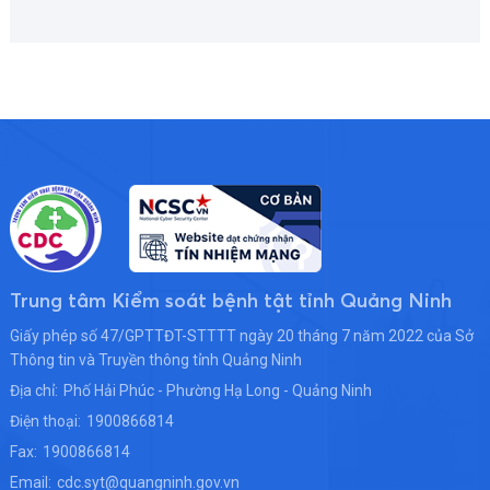
Trung tâm Kiểm soát bệnh tật tỉnh Quảng Ninh
Giấy phép số 47/GPTTĐT-STTTT ngày 20 tháng 7 năm 2022 của Sở
Thông tin và Truyền thông tỉnh Quảng Ninh
Địa chỉ:
Phố Hải Phúc - Phường Hạ Long - Quảng Ninh
Điện thoại:
1900866814
Fax:
1900866814
Email:
cdc.syt@quangninh.gov.vn