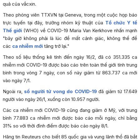
quả của vắcxin.
Theo phóng viên TTXVN tại Geneva, trong một cuộc họp báo
trực tuyến tại đây, trưởng nhóm kỹ thuật của
Tổ chức Y tế
Thế giới
(WHO) về COVID-19 Maria Van Kerkhove nhấn mạnh
"bây giờ không phải là lúc để mất cảnh giác, không thể để
các
ca nhiễm mới
tăng trở lại."
Theo số liệu thống kê tính đến ngày 16/2, đã có 351.335 ca
nhiễm mới COVID-19 được báo cáo trên toàn thế giới tính trung
bình trong vòng 7 ngày, con số này giảm từ 863.737 ca mới
vào ngày 7/1.
Ngoài ra,
số người tử vong do COVID-19
đã giảm từ 17.649
người vào ngày 26/1, xuống còn 10.957 người.
Các ca nhiễm mới COVID-19 cũng đang giảm ở Mỹ, với trung
bình 77.883 ca nhiễm mới được báo cáo mỗi ngày, chỉ bằng
31% so với thời đỉnh điểm được báo cáo ngày 8/1.
Hãng tin Reuteurs cho biết 85 quốc gia và vung lãnh thổ đã bắt