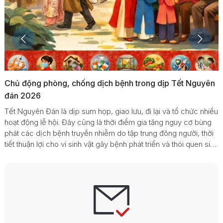
trong dịp Tết Nguyên
CẢNH BÁO BỆNH DO VIRUS NIPAH
TỶ LỆ TỬ VONG CAO
lưu, đi lại và tổ chức nhiều
Virus Nipah – là một bệnh truyền nhiễ
m gia tăng nguy cơ bùng
sang người hoặc tiếp xúc với vật phẩ
 trung đông người, thời
virus. Theo ghi nhận tỷ lệ chết/ mắc 
hát triển và thói quen sinh
khoảng 40-75%.