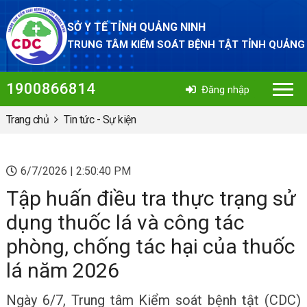
SỞ Y TẾ TỈNH QUẢNG NINH
TRUNG TÂM KIỂM SOÁT BỆNH TẬT TỈNH QUẢNG
1900866814
Đăng nhập
Trang chủ
Tin tức - Sự kiện
6/7/2026 | 2:50:40 PM
Tập huấn điều tra thực trạng sử
dụng thuốc lá và công tác
phòng, chống tác hại của thuốc
lá năm 2026
Ngày 6/7, Trung tâm Kiểm soát bệnh tật (CDC)