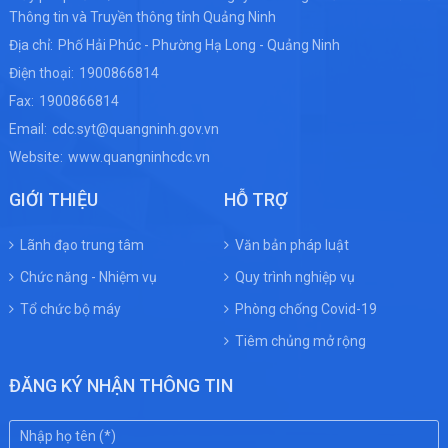
Thông tin và Truyền thông tỉnh Quảng Ninh
Địa chỉ:
Phố Hải Phúc - Phường Hạ Long - Quảng Ninh
Điện thoại:
1900866814
Fax:
1900866814
Email:
cdc.syt@quangninh.gov.vn
Website:
www.quangninhcdc.vn
GIỚI THIỆU
HỖ TRỢ
Lãnh đạo trung tâm
Văn bản pháp luật
Chức năng - Nhiệm vụ
Quy trình nghiệp vụ
Tổ chức bộ máy
Phòng chống Covid-19
Tiêm chủng mở rộng
ĐĂNG KÝ NHẬN THÔNG TIN