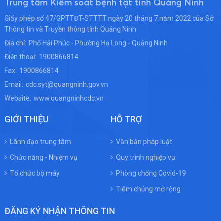
Trung tâm Kiểm soát bệnh tật tỉnh Quảng Ninh
Giấy phép số 47/GPTTĐT-STTTT ngày 20 tháng 7 năm 2022 của Sở
Thông tin và Truyền thông tỉnh Quảng Ninh
Địa chỉ:
Phố Hải Phúc - Phường Hạ Long - Quảng Ninh
Điện thoại:
1900866814
Fax:
1900866814
Email:
cdc.syt@quangninh.gov.vn
Website:
www.quangninhcdc.vn
GIỚI THIỆU
HỖ TRỢ
Lãnh đạo trung tâm
Văn bản pháp luật
Chức năng - Nhiệm vụ
Quy trình nghiệp vụ
Tổ chức bộ máy
Phòng chống Covid-19
Tiêm chủng mở rộng
ĐĂNG KÝ NHẬN THÔNG TIN