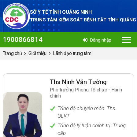
SỞ Y TẾ TỈNH QUẢNG NINH
TRUNG TÂM KIỂM SOÁT BỆNH TẬT TỈNH QUẢNG
1900866814
Đăng nhập
Trang chủ
Giới thiệu
Lãnh đạo trung tâm
Ths Ninh Văn Tường
Phó trưởng Phòng Tổ chức - Hành
chính
Trình độ chuyên môn: Ths.
QLKT
Trình độ lý luận chính trị: Trung
cấp