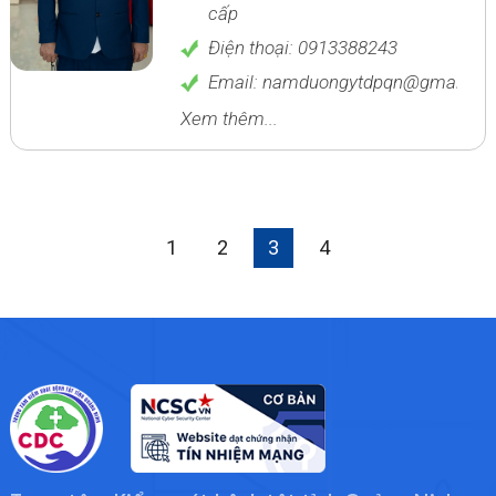
cấp
Điện thoại: 0913388243
Email: namduongytdpqn@gmail.c
Xem thêm...
1
2
3
4