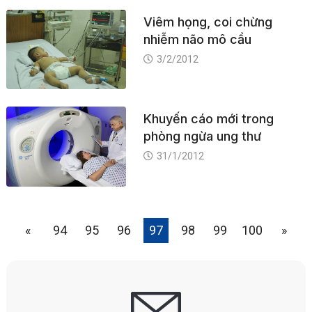
Viêm họng, coi chừng
nhiễm não mô cầu
3/2/2012
Khuyến cáo mới trong
phòng ngừa ung thư
31/1/2012
«
94
95
96
97
98
99
100
»