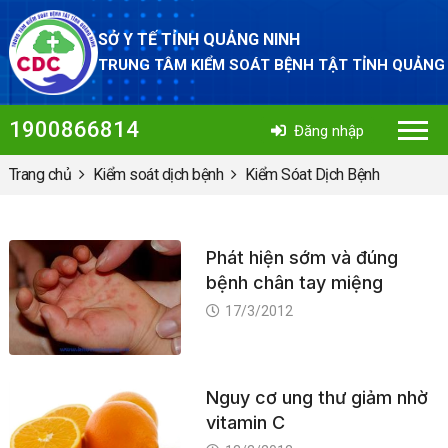
SỞ Y TẾ TỈNH QUẢNG NINH
TRUNG TÂM KIỂM SOÁT BỆNH TẬT TỈNH QUẢNG
1900866814
Đăng nhập
Trang chủ
Kiểm soát dịch bệnh
Kiểm Sóat Dịch Bệnh
Phát hiện sớm và đúng
bệnh chân tay miệng
17/3/2012
Nguy cơ ung thư giảm nhờ
vitamin C