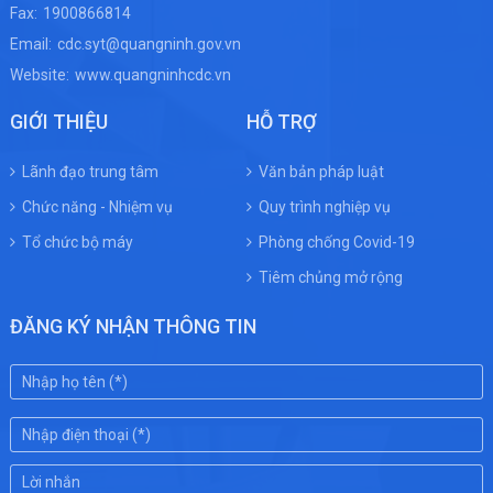
Fax:
1900866814
Email:
cdc.syt@quangninh.gov.vn
Website:
www.quangninhcdc.vn
GIỚI THIỆU
HỖ TRỢ
Lãnh đạo trung tâm
Văn bản pháp luật
Chức năng - Nhiệm vụ
Quy trình nghiệp vụ
Tổ chức bộ máy
Phòng chống Covid-19
Tiêm chủng mở rộng
ĐĂNG KÝ NHẬN THÔNG TIN