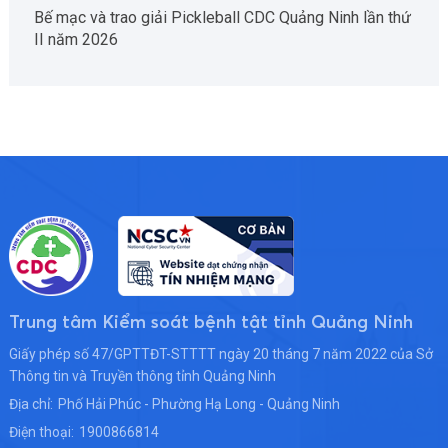
Bế mạc và trao giải Pickleball CDC Quảng Ninh lần thứ
II năm 2026
Trung tâm Kiểm soát bệnh tật tỉnh Quảng Ninh
Giấy phép số 47/GPTTĐT-STTTT ngày 20 tháng 7 năm 2022 của Sở
Thông tin và Truyền thông tỉnh Quảng Ninh
Địa chỉ:
Phố Hải Phúc - Phường Hạ Long - Quảng Ninh
Điện thoại:
1900866814