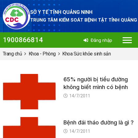
SỞ Y TẾ TỈNH QUẢNG NINH
TRUNG TÂM KIỂM SOÁT BỆNH TẬT TỈNH QUẢNG
1900866814
Đăng nhập
Trang chủ
Khoa - Phòng
Khoa Sức khỏe sinh sản
65% người bị tiểu đường
không biết mình có bệnh
14/7/2011
Bệnh đái tháo đường là gì ?
14/7/2011