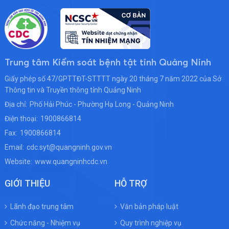
Trung tâm Kiểm soát bệnh tật tỉnh Quảng Ninh
Giấy phép số 47/GPTTĐT-STTTT ngày 20 tháng 7 năm 2022 của Sở
Thông tin và Truyền thông tỉnh Quảng Ninh
Địa chỉ:
Phố Hải Phúc - Phường Hạ Long - Quảng Ninh
Điện thoại:
1900866814
Fax:
1900866814
Email:
cdc.syt@quangninh.gov.vn
Website:
www.quangninhcdc.vn
GIỚI THIỆU
HỖ TRỢ
Lãnh đạo trung tâm
Văn bản pháp luật
Chức năng - Nhiệm vụ
Quy trình nghiệp vụ