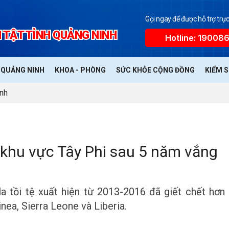
Gọi ngay để được hỗ trợ trực
 TẬT TỈNH QUẢNG NINH
Hotline: 19008
Ế QUẢNG NINH
KHOA - PHÒNG
SỨC KHỎE CỘNG ĐỒNG
KIỂM 
ệnh
i khu vực Tây Phi sau 5 năm vắng
a tồi tệ xuất hiện từ 2013-2016 đã giết chết hơn
nea, Sierra Leone và Liberia.