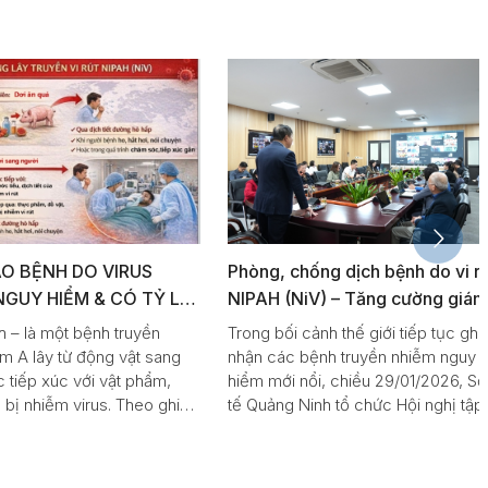
ỆNH DO VIRUS
Phòng, chống dịch bệnh do vi rút
UY HIỂM & CÓ TỶ LỆ
NIPAH (NiV) – Tăng cường giám
AO
sát có trọng điểm, chủ động từ cơ
là một bệnh truyền
Trong bối cảnh thế giới tiếp tục ghi
sở là điều kiện tiên quyết
lây từ động vật sang
nhận các bệnh truyền nhiễm nguy
ếp xúc với vật phẩm,
hiểm mới nổi, chiều 29/01/2026, Sở Y
nhiễm virus. Theo ghi
tế Quảng Ninh tổ chức Hội nghị tập
ết/ mắc ở các trường
huấn công tác giám sát, phòng,
n khoảng 40-75%.
chống dịch bệnh do vi rút Nipah
(NiV), nhằm nâng cao nhận thức,