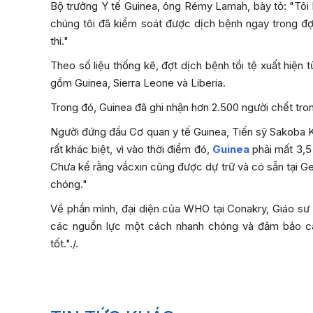
Bộ trưởng Y tế Guinea, ông Rémy Lamah, bày tỏ: "Tôi l
chúng tôi đã kiểm soát được dịch bệnh ngay trong đợt
thi."
Theo số liệu thống kê, đợt dịch bệnh tồi tệ xuất hiện 
gồm Guinea, Sierra Leone và Liberia.
Trong đó, Guinea đã ghi nhận hơn 2.500 người chết tro
Người đứng đầu Cơ quan y tế Guinea, Tiến sỹ Sakoba Ke
rất khác biệt, vì vào thời điểm đó,
Guinea
phải mất 3,5 
Chưa kể rằng vắcxin cũng được dự trữ và có sẵn tại G
chóng."
Về phần mình, đại diện của WHO tại Conakry, Giáo sư 
các nguồn lực một cách nhanh chóng và đảm bảo cá
tốt."./.