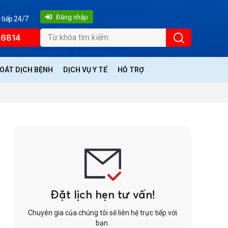
Đăng nhập
 tiếp 24/7
66814
SOÁT DỊCH BỆNH
DỊCH VỤ Y TẾ
HỖ TRỢ
Đặt lịch hẹn tư vấn!
Chuyên gia của chúng tôi sẽ liên hệ trực tiếp với
bạn.