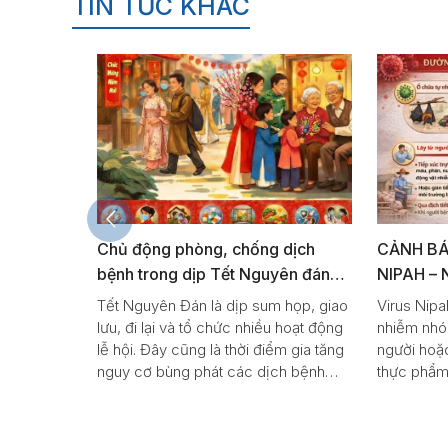
TIN TỨC KHÁC
 CÁO:
Chủ động phòng, chống dịch
CẢNH BÁO B
G
bệnh trong dịp Tết Nguyên đán
NIPAH – NG
ÙA LỄ
2026
TỬ VONG C
ới
​​​​​​​Tết Nguyên Đán là dịp sum họp, giao
Virus Nipah – 
 xuân,
lưu, đi lại và tổ chức nhiều hoạt động
nhiễm nhóm A 
ung đông
lễ hội. Đây cũng là thời điểm gia tăng
người hoặc ti
guy cơ
nguy cơ bùng phát các dịch bệnh
thực phẩm bị 
truyền nhiễm do tập trung đông
nhận tỷ lệ ch
người, thời tiết thuận lợi cho vi sinh vật
hợp nhập việ
gây bệnh phát triển và thói quen sinh