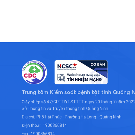
hoạt thay đổi.
Trung tâm Kiểm soát bệnh tật tỉnh Quảng 
Giấy phép số 47/GPTTĐT-STTTT ngày 20 tháng 7 năm 2022
Sở Thông tin và Truyền thông tỉnh Quảng Ninh
Địa chỉ:
Phố Hải Phúc - Phường Hạ Long - Quảng Ninh
Điện thoại:
1900866814
Fax:
1900866814