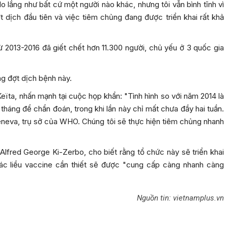
o lắng như bất cứ một người nào khác, nhưng tôi vẫn bình tĩnh vì
 dịch đầu tiên và việc tiêm chủng đang được triển khai rất khả
từ 2013-2016 đã giết chết hơn 11.300 người, chủ yếu ở 3 quốc gia
ng đợt dịch bệnh này.
ïta, nhấn mạnh tại cuộc họp khẩn: "Tình hình so với năm 2014 là
tháng để chẩn đoán, trong khi lần này chỉ mất chưa đầy hai tuần.
eneva, trụ sở của WHO. Chúng tôi sẽ thực hiện tiêm chủng nhanh
Alfred George Ki-Zerbo, cho biết rằng tổ chức này sẽ triển khai
c liều vaccine cần thiết sẽ được "cung cấp càng nhanh càng
Nguồn tin: vietnamplus.vn