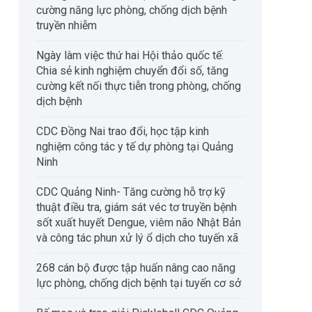
cường năng lực phòng, chống dịch bệnh
truyền nhiễm
Ngày làm việc thứ hai Hội thảo quốc tế:
Chia sẻ kinh nghiệm chuyển đổi số, tăng
cường kết nối thực tiễn trong phòng, chống
dịch bệnh
CDC Đồng Nai trao đổi, học tập kinh
nghiệm công tác y tế dự phòng tại Quảng
Ninh
CHỦ ĐỘNG TIÊM VẮC XIN
CDC Quảng Ninh tri
ADACEL – PHÒNG HO GÀ, BẠCH
sát công tác Tiêm 
CDC Quảng Ninh- Tăng cường hỗ trợ kỹ
thuật điều tra, giám sát véc tơ truyền bệnh
HẦU, UỐN VÁN
tháng 11/2025, đẩy 
Ho gà, bạch hầu, uốn ván là những
Thực hiện Công văn s
sốt xuất huyết Dengue, viêm não Nhật Bản
hoàn thành chỉ tiêu
bệnh truyền nhiễm nguy hiểm, có thể
NVY của Sở Y tế và K
và công tác phun xử lý ổ dịch cho tuyến xã
gây biến chứng nặng và đe dọa tính
52/KH-TTKSBT về triể
mạng nếu không được phòng ngừa
trình Tiêm chủng mở 
268 cán bộ được tập huấn nâng cao năng
kịp thời. Các bệnh này vẫn có nguy
Trung tâm Kiểm soát b
lực phòng, chống dịch bệnh tại tuyến cơ sở
cơ xuất hiện rải rác trong cộng đồng,
(TTKSBT) tỉnh Quảng 
đặc biệt ở người chưa tiêm hoặc
dựng và triển khai Kế