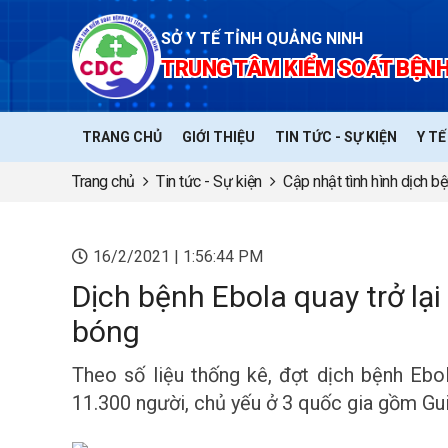
SỞ Y TẾ TỈNH QUẢNG NINH
TRUNG TÂM KIỂM SOÁT BỆNH
TRANG CHỦ
GIỚI THIỆU
TIN TỨC - SỰ KIỆN
Y T
Trang chủ
Tin tức - Sự kiện
Cập nhật tình hình dịch b
16/2/2021 | 1:56:44 PM
Dịch bệnh Ebola quay trở lạ
bóng
Theo số liệu thống kê, đợt dịch bệnh Ebol
11.300 người, chủ yếu ở 3 quốc gia gồm Gui