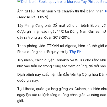
Ảnh tư liệu: Nhân viên y tế chuyển thi thể bệnh nhân
t
(Ảnh: AFP/TTXVN)
Tây Phi lại đang phải đối mặt với dịch bệnh Ebola, v
được ghi nhận vào ngày 14/2 tại Đông Nam Guinea, nơi b
gây ra trong giai đoạn 2013-2016.
Theo phóng viên TTXVN tại Algeria, hiện cả thế giới 
Ebola dường như đã quay trở lại
Tây Phi
.
Tuy nhiên, chính quyền Conakry và WHO cho rằng khu v
nhờ vào tiến bộ trong công tác tiêm chủng, để đối phó 
Dịch bệnh này xuất hiện lần đầu tiên tại Cộng hòa Dâ
quốc gia này.
Tại Liberia, quốc gia láng giềng với Guinea, nơi hiện
ngay lập tức ra lệnh tăng cường cảnh giác và nâng cao
giới.