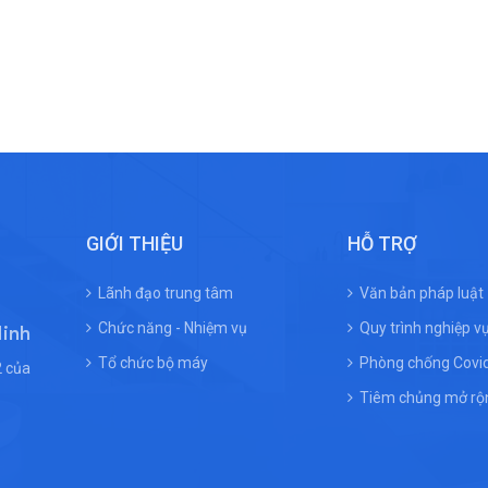
thống nhất cách tiếp cận và tăng
cường năng lực đáp ứng của hệ
thống y tế các tuyến.
GIỚI THIỆU
HỖ TRỢ
Lãnh đạo trung tâm
Văn bản pháp luật
Chức năng - Nhiệm vụ
Quy trình nghiệp v
Ninh
Tổ chức bộ máy
Phòng chống Covi
 của
Tiêm chủng mở rộ