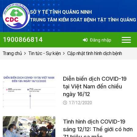
SỞ Y TẾ TỈNH QUẢNG NINH
TRUNG TÂM KIỂM SOÁT BỆNH TẬT TỈNH QUẢNG
1900866814
Đăng nhập
Trang chủ
Tin tức - Sự kiện
Cập nhật tình hình dịch bệnh
Diễn biến dịch COVID-19
tại Việt Nam đến chiều
ngày 16/12
17/12/2020
Tình hình dịch COVID-19
sáng 12/12: Thế giới có hơn
71 triệu ca mắc