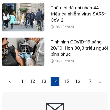
Thế giới đã ghi nhận 44
triệu ca nhiễm virus SARS-
CoV-2
28/10/2020
Tình hình COVID-19 sáng
20/10: Hơn 30,3 triệu người
bình phục
20/10/2020
«
11
12
13
14
15
16
17
»