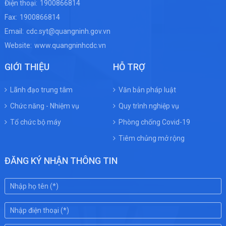
Điện thoại:
1900866814
Fax:
1900866814
Email:
cdc.syt@quangninh.gov.vn
Website:
www.quangninhcdc.vn
GIỚI THIỆU
HỖ TRỢ
Lãnh đạo trung tâm
Văn bản pháp luật
Chức năng - Nhiệm vụ
Quy trình nghiệp vụ
Tổ chức bộ máy
Phòng chống Covid-19
Tiêm chủng mở rộng
ĐĂNG KÝ NHẬN THÔNG TIN