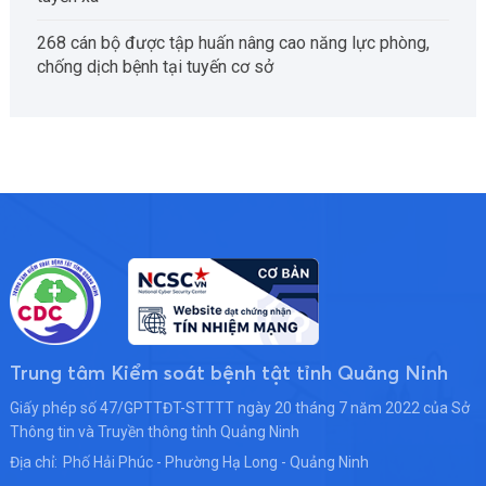
268 cán bộ được tập huấn nâng cao năng lực phòng,
chống dịch bệnh tại tuyến cơ sở
Trung tâm Kiểm soát bệnh tật tỉnh Quảng Ninh
Giấy phép số 47/GPTTĐT-STTTT ngày 20 tháng 7 năm 2022 của Sở
Thông tin và Truyền thông tỉnh Quảng Ninh
Địa chỉ:
Phố Hải Phúc - Phường Hạ Long - Quảng Ninh