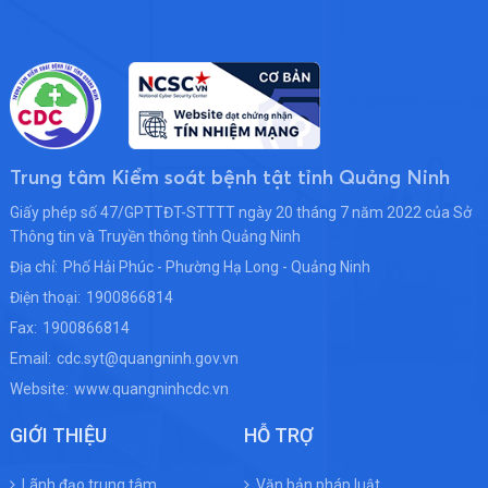
Trung tâm Kiểm soát bệnh tật tỉnh Quảng Ninh
Giấy phép số 47/GPTTĐT-STTTT ngày 20 tháng 7 năm 2022 của Sở
Thông tin và Truyền thông tỉnh Quảng Ninh
Địa chỉ:
Phố Hải Phúc - Phường Hạ Long - Quảng Ninh
Điện thoại:
1900866814
Fax:
1900866814
Email:
cdc.syt@quangninh.gov.vn
Website:
www.quangninhcdc.vn
GIỚI THIỆU
HỖ TRỢ
Lãnh đạo trung tâm
Văn bản pháp luật