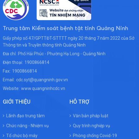
Trung tâm Kiểm soát bệnh tật tỉnh Quảng Ninh
Giấy phép số 47/GPTTĐT-STTTT ngày 20 tháng 7 năm 2022 của Sở
Thông tin và Truyền thông tỉnh Quảng Ninh
Địa chỉ:
Phố Hải Phúc - Phường Hạ Long - Quảng Ninh
Điện thoại:
1900866814
Fax:
1900866814
Email:
cdc.syt@quangninh.gov.vn
Website:
www.quangninhcdc.vn
GIỚI THIỆU
HỖ TRỢ
Lãnh đạo trung tâm
Văn bản pháp luật
Chức năng - Nhiệm vụ
Quy trình nghiệp vụ
Tổ chức bộ máy
Phòng chống Covid-19