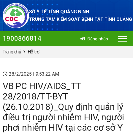
SỞ Y TẾ TỈNH QUẢNG NINH
TRUNG TÂM KIỂM SOÁT BỆNH TẬT TỈNH QUẢNG
1900866814
Đăng nhập
Trang chủ
Hỗ trợ
28/2/2025 | 9:53:22 AM
VB PC HIV/AIDS_TT
28/2018/TT-BYT
(26.10.2018)_Quy định quản lý
điều trị người nhiễm HIV, người
phơi nhiễm HIV tại các cơ sở Y