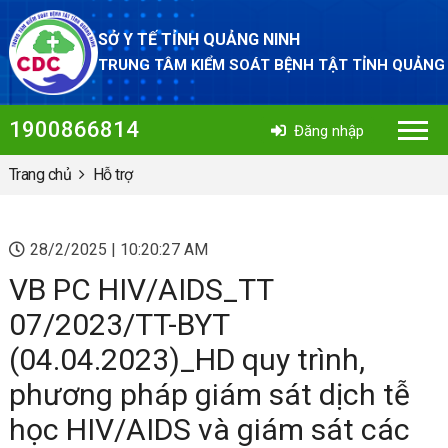
SỞ Y TẾ TỈNH QUẢNG NINH
TRUNG TÂM KIỂM SOÁT BỆNH TẬT TỈNH QUẢNG
1900866814
Đăng nhập
Trang chủ
Hỗ trợ
28/2/2025 | 10:20:27 AM
VB PC HIV/AIDS_TT
07/2023/TT-BYT
(04.04.2023)_HD quy trình,
phương pháp giám sát dịch tễ
học HIV/AIDS và giám sát các