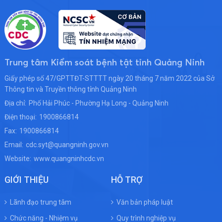
Trung tâm Kiểm soát bệnh tật tỉnh Quảng Ninh
Giấy phép số 47/GPTTĐT-STTTT ngày 20 tháng 7 năm 2022 của Sở
Thông tin và Truyền thông tỉnh Quảng Ninh
Địa chỉ:
Phố Hải Phúc - Phường Hạ Long - Quảng Ninh
Điện thoại:
1900866814
Fax:
1900866814
Email:
cdc.syt@quangninh.gov.vn
Website:
www.quangninhcdc.vn
GIỚI THIỆU
HỖ TRỢ
Lãnh đạo trung tâm
Văn bản pháp luật
Chức năng - Nhiệm vụ
Quy trình nghiệp vụ