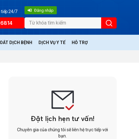
Đăng nhập
 tiếp 24/7
66814
SOÁT DỊCH BỆNH
DỊCH VỤ Y TẾ
HỖ TRỢ
Đặt lịch hẹn tư vấn!
Chuyên gia của chúng tôi sẽ liên hệ trực tiếp với
bạn.