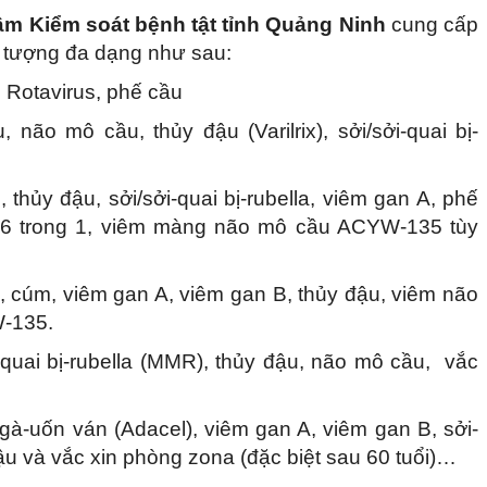
âm Kiểm soát bệnh tật tỉnh Quảng Ninh
cung cấp
ối tượng đa dạng như sau:
, Rotavirus, phế cầu
ão mô cầu, thủy đậu (Varilrix), sởi/sởi-quai bị-
thủy đậu, sởi/sởi-quai bị-rubella, viêm gan A, phế
p 6 trong 1, viêm màng não mô cầu ACYW-135 tùy
ầu, cúm, viêm gan A, viêm gan B, thủy đậu, viêm não
-135.
-quai bị-rubella (MMR), thủy đậu, não mô cầu, vắc
à-uốn ván (Adacel), viêm gan A, viêm gan B, sởi-
đậu và vắc xin phòng zona (đặc biệt sau 60 tuổi)…