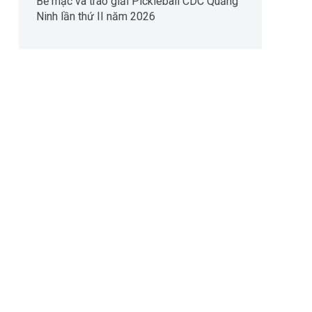
Bế mạc và trao giải Pickleball CDC Quảng
Ninh lần thứ II năm 2026