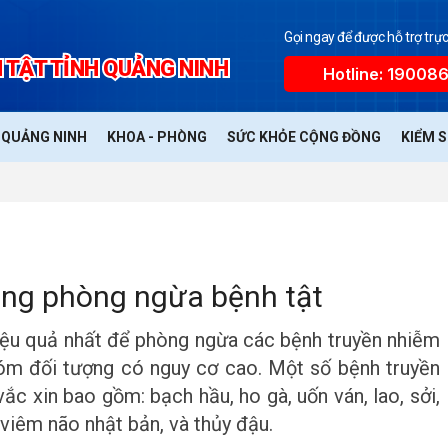
Gọi ngay để được hỗ trợ trực
 TẬT TỈNH QUẢNG NINH
Hotline: 19008
Ế QUẢNG NINH
KHOA - PHÒNG
SỨC KHỎE CỘNG ĐỒNG
KIỂM 
ộng phòng ngừa bệnh tật
àn, hiệu quả nhất để phòng ngừa các bệnh truyền nhiễm
hóm đối tượng có nguy cơ cao. Một số bệnh truyền
c xin bao gồm: bạch hầu, ho gà, uốn ván, lao, sởi,
 viêm não nhật bản, và thủy đậu.