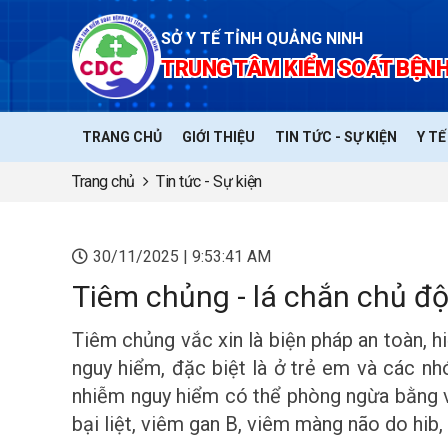
SỞ Y TẾ TỈNH QUẢNG NINH
TRUNG TÂM KIỂM SOÁT BỆNH
TRANG CHỦ
GIỚI THIỆU
TIN TỨC - SỰ KIỆN
Y T
Trang chủ
Tin tức - Sự kiện
30/11/2025 | 9:53:41 AM
Tiêm chủng - lá chắn chủ đ
​​​​​​​Tiêm chủng vắc xin là biện pháp an to
nguy hiểm, đặc biệt là ở trẻ em và các n
nhiễm nguy hiểm có thể phòng ngừa bằng vắ
bại liệt, viêm gan B, viêm màng não do hib,