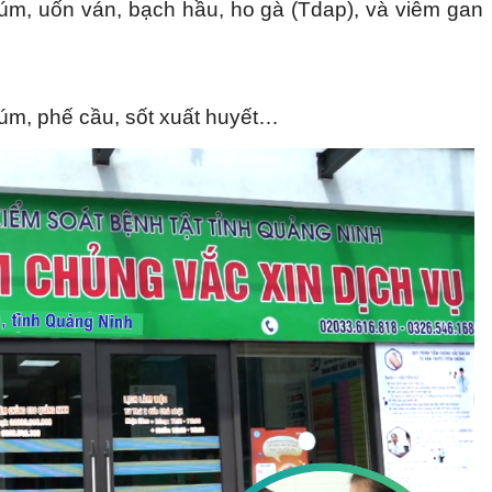
cúm, uốn ván, bạch hầu, ho gà (Tdap), và viêm gan
úm, phế cầu, sốt xuất huyết…