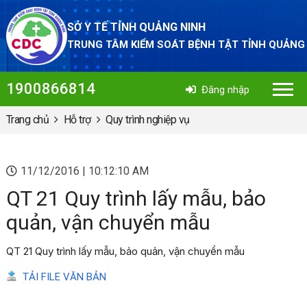
SỞ Y TẾ TỈNH QUẢNG NINH
TRUNG TÂM KIỂM SOÁT BỆNH TẬT TỈNH QUẢNG
1900866814
Đăng nhập
Trang chủ
Hỗ trợ
Quy trình nghiệp vụ
11/12/2016 | 10:12:10 AM
QT 21 Quy trình lấy mẫu, bảo
quản, vận chuyển mẫu
QT 21 Quy trình lấy mẫu, bảo quản, vận chuyển mẫu
TẢI FILE VĂN BẢN