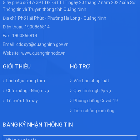
Giấy phép số 47/GPTTĐT-STTTT ngày 20 tháng 7 năm 2022 của Sở
Thông tin và Truyền thông tỉnh Quảng Ninh
Địa chỉ:
Phố Hải Phúc - Phường Hạ Long - Quảng Ninh
Điện thoại:
1900866814
Fax:
1900866814
Email:
cdc.syt@quangninh.gov.vn
Website:
www.quangninhcdc.vn
GIỚI THIỆU
HỖ TRỢ
Lãnh đạo trung tâm
Văn bản pháp luật
Chức năng - Nhiệm vụ
Quy trình nghiệp vụ
Tổ chức bộ máy
Phòng chống Covid-19
Tiêm chủng mở rộng
ĐĂNG KÝ NHẬN THÔNG TIN