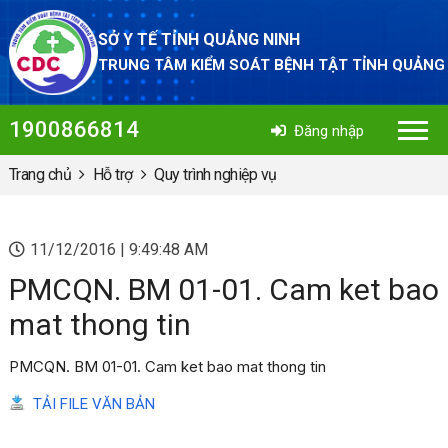
SỞ Y TẾ TỈNH QUẢNG NINH
TRUNG TÂM KIỂM SOÁT BỆNH TẬT TỈNH QUẢNG
1900866814
Đăng nhập
Trang chủ
Hỗ trợ
Quy trình nghiệp vụ
11/12/2016 | 9:49:48 AM
PMCQN. BM 01-01. Cam ket bao
mat thong tin
PMCQN. BM 01-01. Cam ket bao mat thong tin
TẢI FILE VĂN BẢN