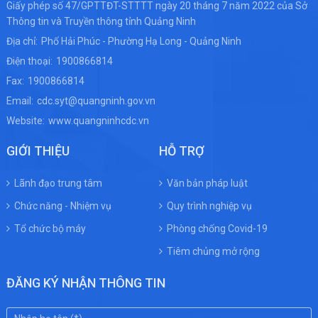
Giấy phép số 47/GPTTĐT-STTTT ngày 20 tháng 7 năm 2022 của Sở
Thông tin và Truyền thông tỉnh Quảng Ninh
Địa chỉ:
Phố Hải Phúc - Phường Hạ Long - Quảng Ninh
Điện thoại:
1900866814
Fax:
1900866814
Email:
cdc.syt@quangninh.gov.vn
Website:
www.quangninhcdc.vn
GIỚI THIỆU
HỖ TRỢ
Lãnh đạo trung tâm
Văn bản pháp luật
Chức năng - Nhiệm vụ
Quy trình nghiệp vụ
Tổ chức bộ máy
Phòng chống Covid-19
Tiêm chủng mở rộng
ĐĂNG KÝ NHẬN THÔNG TIN