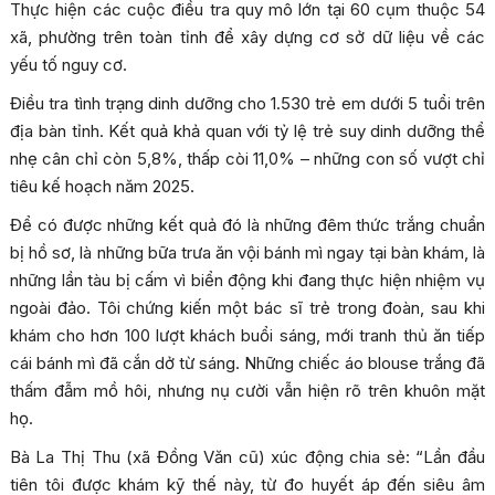
Thực hiện các cuộc điều tra quy mô lớn tại 60 cụm thuộc 54
xã, phường trên toàn tỉnh để xây dựng cơ sở dữ liệu về các
yếu tố nguy cơ.
Điều tra tình trạng dinh dưỡng cho 1.530 trẻ em dưới 5 tuổi trên
địa bàn tỉnh. Kết quả khả quan với tỷ lệ trẻ suy dinh dưỡng thể
nhẹ cân chỉ còn 5,8%, thấp còi 11,0% – những con số vượt chỉ
tiêu kế hoạch năm 2025.
Để có được những kết quả đó là những đêm thức trắng chuẩn
bị hồ sơ, là những bữa trưa ăn vội bánh mì ngay tại bàn khám, là
những lần tàu bị cấm vì biển động khi đang thực hiện nhiệm vụ
ngoài đảo. Tôi chứng kiến một bác sĩ trẻ trong đoàn, sau khi
khám cho hơn 100 lượt khách buổi sáng, mới tranh thủ ăn tiếp
cái bánh mì đã cắn dở từ sáng. Những chiếc áo blouse trắng đã
thấm đẫm mồ hôi, nhưng nụ cười vẫn hiện rõ trên khuôn mặt
họ.
Bà La Thị Thu (xã Đồng Văn cũ) xúc động chia sẻ: “Lần đầu
tiên tôi được khám kỹ thế này, từ đo huyết áp đến siêu âm