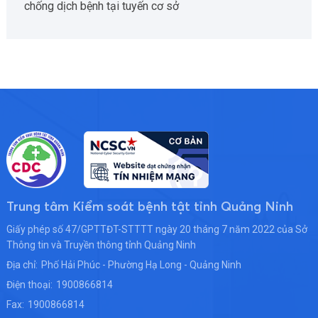
chống dịch bệnh tại tuyến cơ sở
Trung tâm Kiểm soát bệnh tật tỉnh Quảng Ninh
Giấy phép số 47/GPTTĐT-STTTT ngày 20 tháng 7 năm 2022 của Sở
Thông tin và Truyền thông tỉnh Quảng Ninh
Địa chỉ:
Phố Hải Phúc - Phường Hạ Long - Quảng Ninh
Điện thoại:
1900866814
Fax:
1900866814