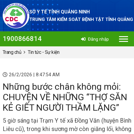
SỞ Y TẾ TỈNH QUẢNG NINH
TRUNG TÂM KIỂM SOÁT BỆNH TẬT TỈNH QUẢNG
1900866814
Đăng nhập
Trang chủ
Tin tức - Sự kiện
26/2/2026 | 8:47:54 AM
Những bước chân không mỏi:
CHUYỆN VỀ NHỮNG “THỢ SĂN
KẺ GIẾT NGƯỜI THẦM LẶNG”
5 giờ sáng tại Trạm Y tế xã Đồng Văn (huyện Bình
Liêu cũ), trong khi sương mờ còn giăng lối, không