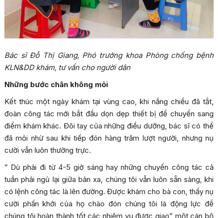
Bác sĩ Đỗ Thị Giang, Phó trưởng khoa Phòng chống bệnh
KLN&DD khám, tư vấn cho người dân
Những bước chân không mỏi
Kết thúc một ngày khám tại vùng cao, khi nắng chiều đã tắt,
đoàn công tác mới bắt đầu dọn dẹp thiết bị để chuyển sang
điểm khám khác. Đôi tay của những điều dưỡng, bác sĩ có thể
đã mỏi nhừ sau khi tiếp đón hàng trăm lượt người, nhưng nụ
cười vẫn luôn thường trực.
” Dù phải đi từ 4-5 giờ sáng hay những chuyến công tác cả
tuần phải ngủ lại giữa bản xa, chúng tôi vẫn luôn sẵn sàng, khi
có lệnh công tác là lên đường. Được khám cho bà con, thấy nụ
cười phấn khởi của họ chào đón chúng tôi là động lực để
chúng tôi hoàn thành tốt các nhiệm vụ được giao” một cán bộ