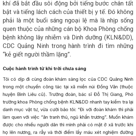
khí đã bắt đầu sôi động bởi tiếng bước chân tất
bật và tiếng lách cách của thiết bị y tế. Đó không
phải là một buổi sáng ngoại lệ mà là nhịp sống
quen thuộc của những cán bộ Khoa Phòng chống
bệnh không lây nhiễm và Dinh dưỡng (KLN&DD),
CDC Quảng Ninh trong hành trình đi tìm những
“kẻ giết người thầm lặng”.
Cuộc hành trình từ khi trời chưa sáng
Tôi có dịp đi cùng đoàn khám sàng lọc của CDC Quảng Ninh
trong một chuyến công tác tại xã miền núi Đồng Văn (thuộc
huyện Bình Liêu cũ). Trưởng đoàn, bác sĩ Đỗ Thị Giang, Phó
trưởng khoa Phòng chống bệnh KLN&DD nhanh tay kiểm tra lại
danh mục vật tư, vừa cười bảo tôi: “Đi với đoàn khám thì phải
làm quen với việc “ăn tranh thủ, ngủ khẩn trương”. Muốn khám
được cho nhiều người dân thì mình phải có mặt ở xã trước khi
họ lên nương, ra rẫy và thời điểm lấy máu xét nghiệm đường