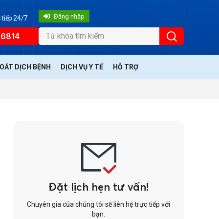
Đăng nhập
 tiếp 24/7
66814
SOÁT DỊCH BỆNH
DỊCH VỤ Y TẾ
HỖ TRỢ
Đặt lịch hẹn tư vấn!
Chuyên gia của chúng tôi sẽ liên hệ trực tiếp với
bạn.