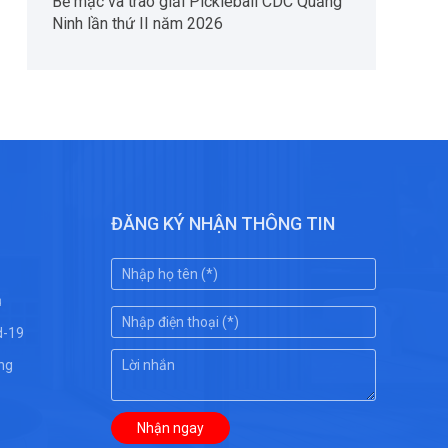
Bế mạc và trao giải Pickleball CDC Quảng
Ninh lần thứ II năm 2026
ĐĂNG KÝ NHẬN THÔNG TIN
ụ
d-19
ng