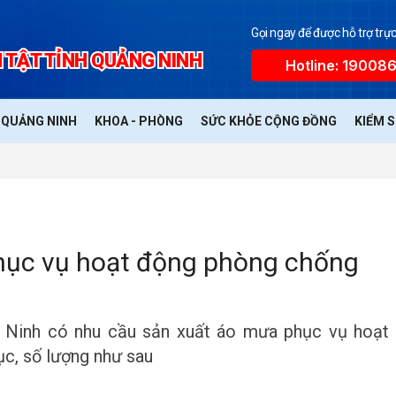
Gọi ngay để được hỗ trợ trực
 TẬT TỈNH QUẢNG NINH
Hotline: 19008
Ế QUẢNG NINH
KHOA - PHÒNG
SỨC KHỎE CỘNG ĐỒNG
KIỂM 
hục vụ hoạt động phòng chống
g Ninh có nhu cầu sản xuất áo mưa phục vụ hoạt
ục, số lượng như sau