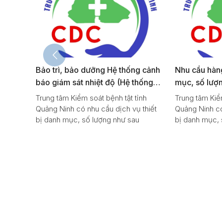
ấp
Bảo trì, bảo dưỡng Hệ thống cảnh
Nhu cầu hàng
uan
báo giám sát nhiệt độ (Hệ thống
mục, số lượ
theo dõi, giám sát, cảnh báo nhiệt
ỉnh
Trung tâm Kiểm soát bệnh tật tỉnh
Trung tâm Kiểm
độ bảo quản vắc xin)ECA-
ịch vụ
Quảng Ninh có nhu cầu dịch vụ thiết
Quảng Ninh có
GPIs6.6CE
bị danh mục, số lượng như sau
bị danh mục, 