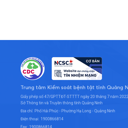
Trung tâm Kiểm soát bệnh tật tỉnh Quảng 
Giấy phép số 47/GPTTĐT-STTTT ngày 20 tháng 7 năm 2022
Sở Thông tin và Truyền thông tỉnh Quảng Ninh
Địa chỉ:
Phố Hải Phúc - Phường Hạ Long - Quảng Ninh
Điện thoại:
1900866814
Fax:
1900866814