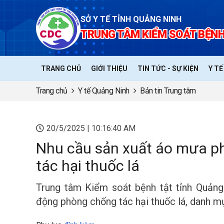
SỞ Y TẾ TỈNH QUẢNG NINH
TRUNG TÂM KIỂM SOÁT BỆNH
TRANG CHỦ
GIỚI THIỆU
TIN TỨC - SỰ KIỆN
Y T
Trang chủ
Y tế Quảng Ninh
Bản tin Trung tâm
20/5/2025 | 10:16:40 AM
Nhu cầu sản xuất áo mưa p
tác hại thuốc lá
Trung tâm Kiểm soát bệnh tật tỉnh Quản
động phòng chống tác hại thuốc lá, danh m