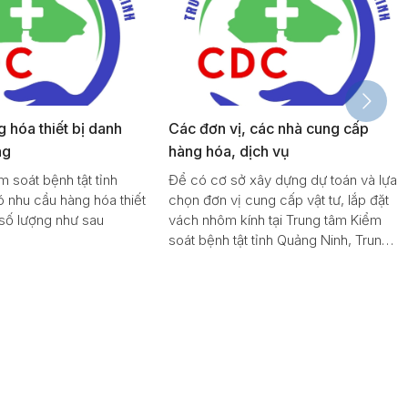
 hóa thiết bị danh
Các đơn vị, các nhà cung cấp
ng
hàng hóa, dịch vụ
 soát bệnh tật tỉnh
Để có cơ sở xây dựng dự toán và lựa
 nhu cầu hàng hóa thiết
chọn đơn vị cung cấp vật tư, lắp đặt
số lượng như sau
vách nhôm kính tại Trung tâm Kiểm
soát bệnh tật tỉnh Quảng Ninh, Trung
tâm trân trọng kính mời các đơn vị,
nhà cung cấp có đủ năng lực, kinh
nghiệm và quan tâm tham gia báo giá
vật tư với các nội dung chi tiết như
sau