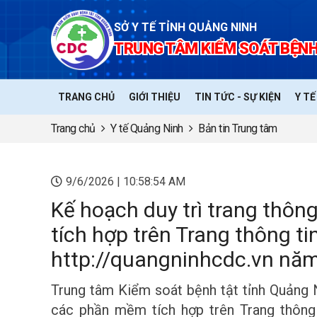
SỞ Y TẾ TỈNH QUẢNG NINH
TRUNG TÂM KIỂM SOÁT BỆNH
TRANG CHỦ
GIỚI THIỆU
TIN TỨC - SỰ KIỆN
Y T
Trang chủ
Y tế Quảng Ninh
Bản tin Trung tâm
9/6/2026 | 10:58:54 AM
Kế hoạch duy trì trang thôn
tích hợp trên Trang thông ti
http://quangninhcdc.vn nă
Trung tâm Kiểm soát bệnh tật tỉnh Quảng N
các phần mềm tích hợp trên Trang thông 