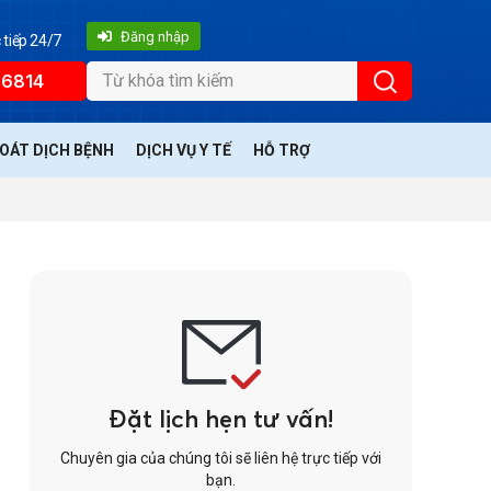
Đăng nhập
 tiếp 24/7
66814
SOÁT DỊCH BỆNH
DỊCH VỤ Y TẾ
HỖ TRỢ
Đặt lịch hẹn tư vấn!
Chuyên gia của chúng tôi sẽ liên hệ trực tiếp với
bạn.