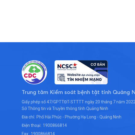
Trung tâm Kiểm soát bệnh tật tỉnh Quảng 
Giấy phép số 47/GPTTĐT-STTTT ngày 20 tháng 7 năm 2022
Sở Thông tin và Truyền thông tỉnh Quảng Ninh
Địa chỉ:
Phố Hải Phúc - Phường Hạ Long - Quảng Ninh
Điện thoại:
1900866814
Fax:
1900866814