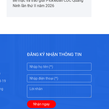
Bế mạc và trao giải Pickleball CDC Quảng
Ninh lần thứ II năm 2026
ĐĂNG KÝ NHẬN THÔNG TIN
ụ
d-19
ng