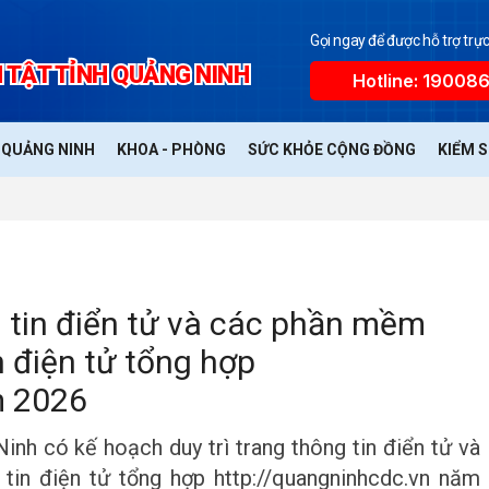
Gọi ngay để được hỗ trợ trực
 TẬT TỈNH QUẢNG NINH
Hotline: 19008
Ế QUẢNG NINH
KHOA - PHÒNG
SỨC KHỎE CỘNG ĐỒNG
KIỂM 
g tin điển tử và các phần mềm
n điện tử tổng hợp
m 2026
inh có kế hoạch duy trì trang thông tin điển tử và
tin điện tử tổng hợp http://quangninhcdc.vn năm