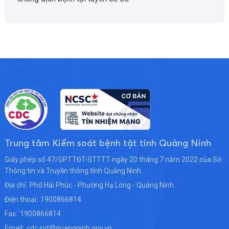
Trung tâm Kiểm soát bệnh tật tỉnh Quảng Ninh
Giấy phép số 47/GPTTĐT-STTTT ngày 20 tháng 7 năm 2022 của Sở
Thông tin và Truyền thông tỉnh Quảng Ninh
Địa chỉ:
Phố Hải Phúc - Phường Hạ Long - Quảng Ninh
Điện thoại:
1900866814
Fax:
1900866814
Email:
cdc.syt@quangninh.gov.vn