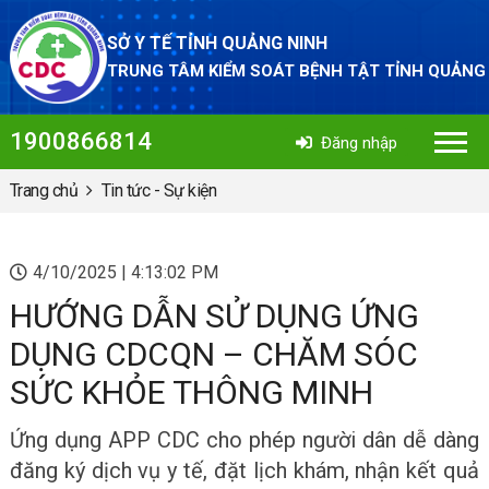
SỞ Y TẾ TỈNH QUẢNG NINH
TRUNG TÂM KIỂM SOÁT BỆNH TẬT TỈNH QUẢNG
1900866814
Đăng nhập
Trang chủ
Tin tức - Sự kiện
4/10/2025 | 4:13:02 PM
HƯỚNG DẪN SỬ DỤNG ỨNG
DỤNG CDCQN – CHĂM SÓC
SỨC KHỎE THÔNG MINH
Ứng dụng APP CDC cho phép người dân dễ dàng
đăng ký dịch vụ y tế, đặt lịch khám, nhận kết quả