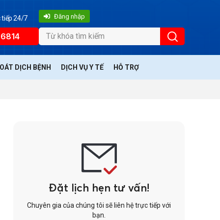
Đăng nhập
 tiếp 24/7
66814
SOÁT DỊCH BỆNH
DỊCH VỤ Y TẾ
HỖ TRỢ
Đặt lịch hẹn tư vấn!
Chuyên gia của chúng tôi sẽ liên hệ trực tiếp với
bạn.