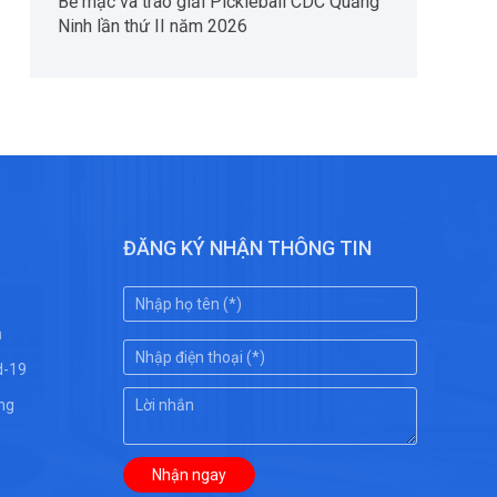
Bế mạc và trao giải Pickleball CDC Quảng
Ninh lần thứ II năm 2026
ĐĂNG KÝ NHẬN THÔNG TIN
ụ
d-19
ng