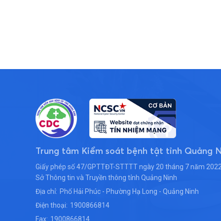
Trung tâm Kiểm soát bệnh tật tỉnh Quảng 
Giấy phép số 47/GPTTĐT-STTTT ngày 20 tháng 7 năm 2022
Sở Thông tin và Truyền thông tỉnh Quảng Ninh
Địa chỉ:
Phố Hải Phúc - Phường Hạ Long - Quảng Ninh
Điện thoại:
1900866814
Fax:
1900866814