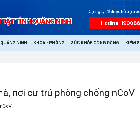
Gọi ngay để được hỗ trợ trực
 TẬT TỈNH QUẢNG NINH
Hotline: 19008
Ế QUẢNG NINH
KHOA - PHÒNG
SỨC KHỎE CỘNG ĐỒNG
KIỂM 
nhà, nơi cư trú phòng chống nCoV
g nCoV