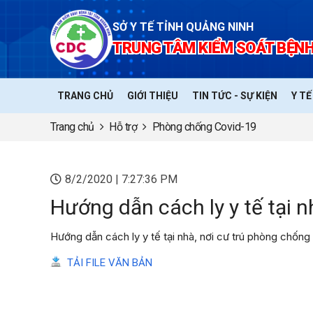
SỞ Y TẾ TỈNH QUẢNG NINH
TRUNG TÂM KIỂM SOÁT BỆNH
TRANG CHỦ
GIỚI THIỆU
TIN TỨC - SỰ KIỆN
Y T
Trang chủ
Hỗ trợ
Phòng chống Covid-19
8/2/2020 | 7:27:36 PM
Hướng dẫn cách ly y tế tại 
Hướng dẫn cách ly y tế tại nhà, nơi cư trú phòng chốn
TẢI FILE VĂN BẢN