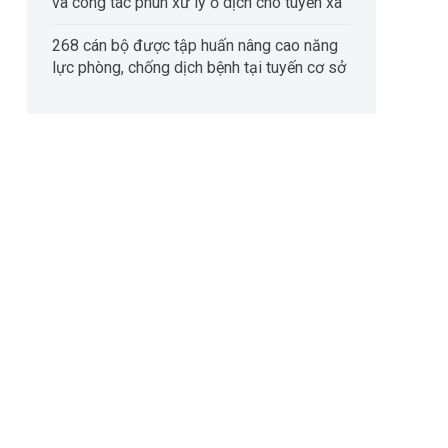
và công tác phun xử lý ổ dịch cho tuyến xã
268 cán bộ được tập huấn nâng cao năng
lực phòng, chống dịch bệnh tại tuyến cơ sở