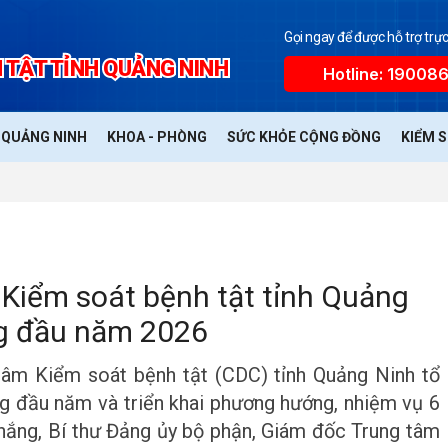
Gọi ngay để được hỗ trợ trực
 TẬT TỈNH QUẢNG NINH
Hotline: 19008
Ế QUẢNG NINH
KHOA - PHÒNG
SỨC KHỎE CỘNG ĐỒNG
KIỂM 
Kiểm soát bệnh tật tỉnh Quảng
ng đầu năm 2026
âm Kiểm soát bệnh tật (CDC) tỉnh Quảng Ninh tổ
g đầu năm và triển khai phương hướng, nhiệm vụ 6
hắng, Bí thư Đảng ủy bộ phận, Giám đốc Trung tâm