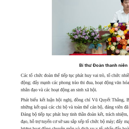
Bí thư Đoàn thanh niên 
Các tổ chức đoàn thể tiếp tục phát huy vai trò, tổ chức nh
động; đẩy mạnh các phong trào thi đua, hoạt động văn hóa
nhân đạo và các hoạt động an sinh xã hội.
Phát biểu kết luận hội nghị, đồng chí Vũ Quyết Thắng,
những kết quả các chi bộ và toàn thể cán bộ, đảng viên đã
Đảng bộ tiếp tục phát huy tinh thần đoàn kết, trách nhiệm,
đạo, hỗ trợ tuyến cơ sở sau sắp xếp tổ chức bộ máy; đẩy m
lượng hoạt động chuyên môn và dịch vụ y tế; phấn đấu hoà