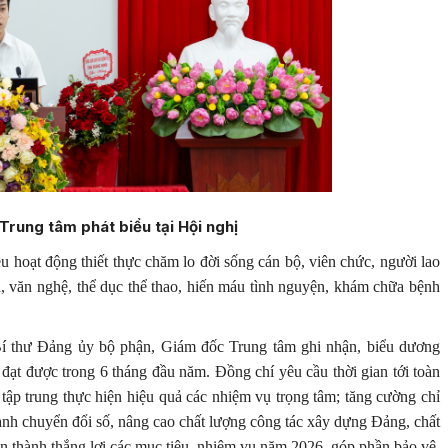
Trung tâm phát biểu tại Hội nghị
iều hoạt động thiết thực chăm lo đời sống cán bộ, viên chức, người lao
, văn nghệ, thể dục thể thao, hiến máu tình nguyện, khám chữa bệnh
 Bí thư Đảng ủy bộ phận, Giám đốc Trung tâm ghi nhận, biểu dương
 đạt được trong 6 tháng đầu năm. Đồng chí yêu cầu thời gian tới toàn
 tập trung thực hiện hiệu quả các nhiệm vụ trọng tâm; tăng cường chỉ
ạnh chuyển đổi số, nâng cao chất lượng công tác xây dựng Đảng, chất
n thành thắng lợi các mục tiêu, nhiệm vụ năm 2026, góp phần bảo vệ,