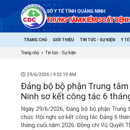
SỞ Y TẾ TỈNH QUẢNG NINH
TRUNG TÂM KIỂM SOÁT BỆNH
TRANG CHỦ
GIỚI THIỆU
TIN TỨC - SỰ KIỆN
Y T
Trang chủ
Tin tức - Sự kiện
29/6/2026 | 9:52:19 AM
Đảng bộ bộ phận Trung tâm 
Ninh sơ kết công tác 6 thá
Ngày 29/6/2026, Đảng bộ bộ phận Trung t
chức Hội nghị sơ kết công tác Đảng 6 thán
tháng cuối năm 2026. Đồng chí Vũ Quyết T