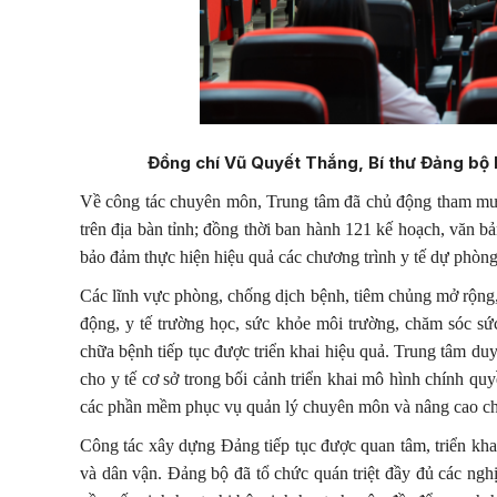
Đồng chí Vũ Quyết Thắng, Bí thư Đảng bộ 
Về công tác chuyên môn, Trung tâm đã chủ động tham mưu 
trên địa bàn tỉnh; đồng thời ban hành 121 kế hoạch, văn 
bảo đảm thực hiện hiệu quả các chương trình y tế dự phòn
Các lĩnh vực phòng, chống dịch bệnh, tiêm chủng mở rộng
động, y tế trường học, sức khỏe môi trường, chăm sóc sứ
chữa bệnh tiếp tục được triển khai hiệu quả. Trung tâm duy
cho y tế cơ sở trong bối cảnh triển khai mô hình chính qu
các phần mềm phục vụ quản lý chuyên môn và nâng cao chấ
Công tác xây dựng Đảng tiếp tục được quan tâm, triển khai 
và dân vận. Đảng bộ đã tổ chức quán triệt đầy đủ các nghị 