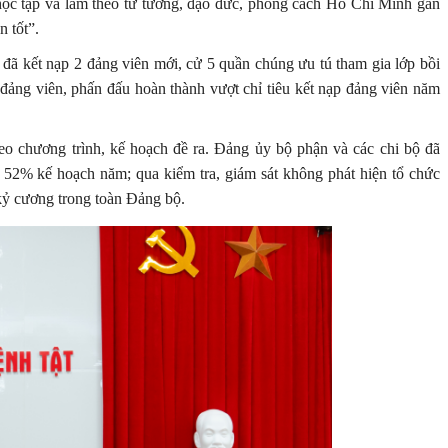
 học tập và làm theo tư tưởng, đạo đức, phong cách Hồ Chí Minh gắn
 tốt”.
đã kết nạp 2 đảng viên mới, cử 5 quần chúng ưu tú tham gia lớp bồi
 đảng viên, phấn đấu hoàn thành vượt chỉ tiêu kết nạp đảng viên năm
heo chương trình, kế hoạch đề ra. Đảng ủy bộ phận và các chi bộ đã
n 52% kế hoạch năm; qua kiểm tra, giám sát không phát hiện tổ chức
kỷ cương trong toàn Đảng bộ.