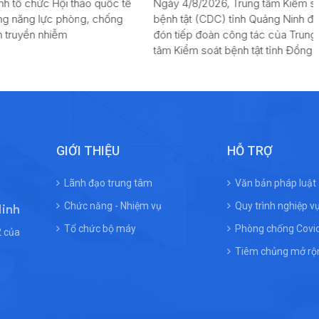
 chức Hội thảo quốc tế
Ngày 4/8/2026, Trung tâm Kiểm soát
ăng lực phòng, chống
bệnh tật (CDC) tỉnh Quảng Ninh đã
yền nhiễm
đón tiếp đoàn công tác của Trung
tâm Kiểm soát bệnh tật tỉnh Đồng Nai
đến thăm, trao đổi và học tập kinh
nghiệm triển khai các dịch vụ y tế dự
phòng. Đoàn công tác do BS.CKI La
Văn Dầu – Giám đốc CDC Đồng Nai
làm Trưởng đoàn, cùng lãnh đạo các
phòng, khoa chuyên môn.
GIỚI THIỆU
HỖ TRỢ
Lãnh đạo trung tâm
Văn bản pháp luật
Chức năng - Nhiệm vụ
Quy trình nghiệp v
Ninh
Tổ chức bộ máy
Phòng chống Covi
 của
Tiêm chủng mở rộ