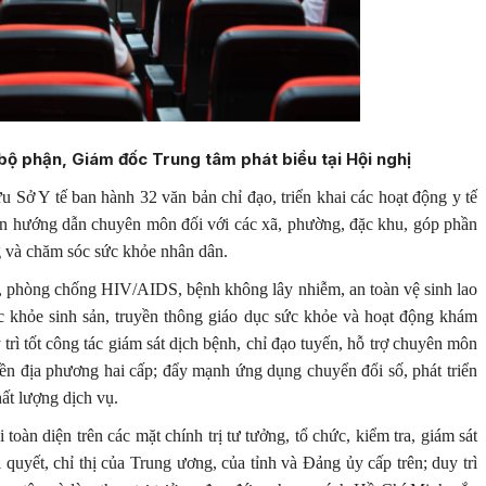
bộ phận, Giám đốc Trung tâm phát biểu tại Hội nghị
Sở Y tế ban hành 32 văn bản chỉ đạo, triển khai các hoạt động y tế
bản hướng dẫn chuyên môn đối với các xã, phường, đặc khu, góp phần
g và chăm sóc sức khỏe nhân dân.
, phòng chống HIV/AIDS, bệnh không lây nhiễm, an toàn vệ sinh lao
c khỏe sinh sản, truyền thông giáo dục sức khỏe và hoạt động khám
 trì tốt công tác giám sát dịch bệnh, chỉ đạo tuyến, hỗ trợ chuyên môn
yền địa phương hai cấp; đẩy mạnh ứng dụng chuyển đổi số, phát triển
t lượng dịch vụ.
toàn diện trên các mặt chính trị tư tưởng, tổ chức, kiểm tra, giám sát
quyết, chỉ thị của Trung ương, của tỉnh và Đảng ủy cấp trên; duy trì