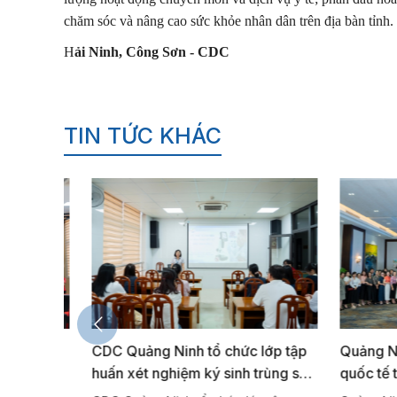
chăm sóc và nâng cao sức khỏe nhân dân trên địa bàn tỉnh.
H
ải Ninh, Công Sơn - CDC
TIN TỨC KHÁC
hảo
CDC Quảng Ninh tổ chức lớp tập
Quảng Ninh t
m
huấn xét nghiệm ký sinh trùng sốt
quốc tế tăng
ết nối
rét bằng kính hiển vi năm 2026
phòng, chống