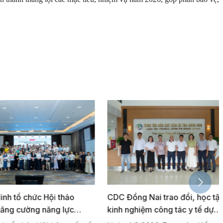
ổ chức Hội thảo
CDC Đồng Nai trao đổi, học tập
 cường năng lực
kinh nghiệm công tác y tế dự
 dịch bệnh truyền
phòng tại Quảng Ninh