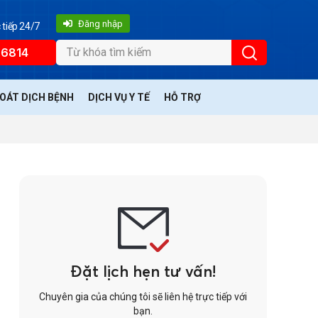
Đăng nhập
 tiếp 24/7
66814
SOÁT DỊCH BỆNH
DỊCH VỤ Y TẾ
HỖ TRỢ
Đặt lịch hẹn tư vấn!
Chuyên gia của chúng tôi sẽ liên hệ trực tiếp với
bạn.