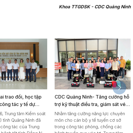
Khoa TTGDSK - CDC Quảng Ninh
 trao đổi, học tập
CDC Quảng Ninh- Tăng cường hỗ
công tác y tế dự
trợ kỹ thuật điều tra, giám sát véc
uảng Ninh
tơ truyền bệnh sốt xuất huyết
, Trung tâm Kiểm soát
Nhằm tăng cường năng lực chuyên
Dengue, viêm não Nhật Bản và
) tỉnh Quảng Ninh đã
môn cho cán bộ y tế tuyến cơ sở
công tác phun xử lý ổ dịch cho
 công tác của Trung
trong công tác phòng, chống các