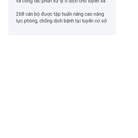
và công tác phun xử lý ổ dịch cho tuyến xã
268 cán bộ được tập huấn nâng cao năng
lực phòng, chống dịch bệnh tại tuyến cơ sở