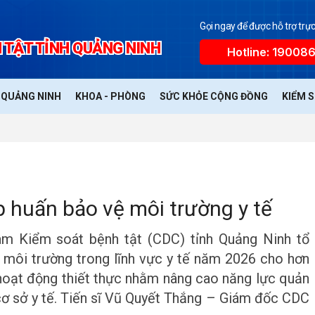
Gọi ngay để được hỗ trợ trực
 TẬT TỈNH QUẢNG NINH
Hotline: 19008
Ế QUẢNG NINH
KHOA - PHÒNG
SỨC KHỎE CỘNG ĐỒNG
KIỂM 
 huấn bảo vệ môi trường y tế
âm Kiểm soát bệnh tật (CDC) tỉnh Quảng Ninh tổ
 môi trường trong lĩnh vực y tế năm 2026 cho hơn
à hoạt động thiết thực nhằm nâng cao năng lực quản
 cơ sở y tế. Tiến sĩ Vũ Quyết Thắng – Giám đốc CDC