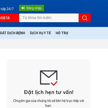
Đăng nhập
 tiếp 24/7
66814
SOÁT DỊCH BỆNH
DỊCH VỤ Y TẾ
HỖ TRỢ
Đặt lịch hẹn tư vấn!
Chuyên gia của chúng tôi sẽ liên hệ trực tiếp với
bạn.