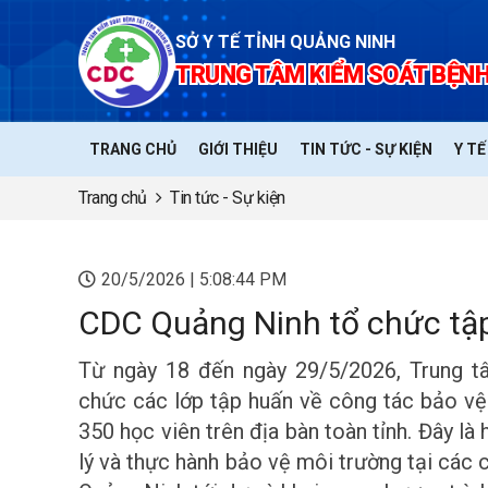
SỞ Y TẾ TỈNH QUẢNG NINH
TRUNG TÂM KIỂM SOÁT BỆNH
TRANG CHỦ
GIỚI THIỆU
TIN TỨC - SỰ KIỆN
Y T
Trang chủ
Tin tức - Sự kiện
20/5/2026 | 5:08:44 PM
CDC Quảng Ninh tổ chức tập
Từ ngày 18 đến ngày 29/5/2026, Trung t
chức các lớp tập huấn về công tác bảo vệ
350 học viên trên địa bàn toàn tỉnh. Đây l
lý và thực hành bảo vệ môi trường tại các