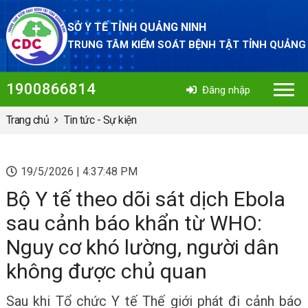
SỞ Y TẾ TỈNH QUẢNG NINH
TRUNG TÂM KIỂM SOÁT BỆNH TẬT TỈNH QUẢNG
1900866814
Đăng nhập
Trang chủ
Tin tức - Sự kiện
19/5/2026 | 4:37:48 PM
Bộ Y tế theo dõi sát dịch Ebola
sau cảnh báo khẩn từ WHO:
Nguy cơ khó lường, người dân
không được chủ quan
Sau khi Tổ chức Y tế Thế giới phát đi cảnh báo