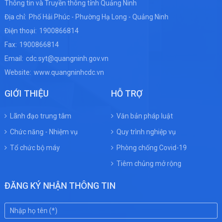
Thông tin và Truyền thông tỉnh Quảng Ninh
Địa chỉ:
Phố Hải Phúc - Phường Hạ Long - Quảng Ninh
Điện thoại:
1900866814
Fax:
1900866814
Email:
cdc.syt@quangninh.gov.vn
Website:
www.quangninhcdc.vn
GIỚI THIỆU
HỖ TRỢ
Lãnh đạo trung tâm
Văn bản pháp luật
Chức năng - Nhiệm vụ
Quy trình nghiệp vụ
Tổ chức bộ máy
Phòng chống Covid-19
Tiêm chủng mở rộng
ĐĂNG KÝ NHẬN THÔNG TIN