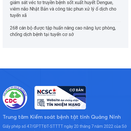
giám sát véc tơ truyền bệnh sốt xuất huyết Dengue,
viêm não Nhật Bản và công tác phun xử lý ổ dịch cho
tuyến xã
268 cán bộ được tập huấn nâng cao năng lực phòng,
chống dịch bệnh tại tuyến cơ sở
Trung tâm Kiểm soát bệnh tật tỉnh Quảng Ninh
Giấy phép số 47/GPTTĐT-STTTT ngày 20 tháng 7 năm 2022 của Sở