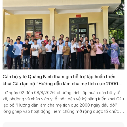
Cán bộ y tế Quảng Ninh tham gia hỗ trợ tập huấn triển
khai Câu lạc bộ “Hướng dẫn làm cha mẹ tích cực 2000
ngày đầu đời” tại Lai Châu
Từ ngày 02 đến 08/8/2026, chương trình tập huấn cán bộ y tế
xã, phường và nhân viên y tế thôn bản về kỹ năng triển khai Câu
lạc bộ “Hướng dẫn làm cha mẹ tích cực 2000 ngày đầu đời”
lồng ghép vào hoạt động Tiêm chủng mở rộng được tổ chức tại
tỉnh Lai Châu. Chương trình thuộc khuôn khổ nghiên cứu “Đánh
giá hiệu quả mô hình Hành trình Đầu đời điều chỉnh cho vùng