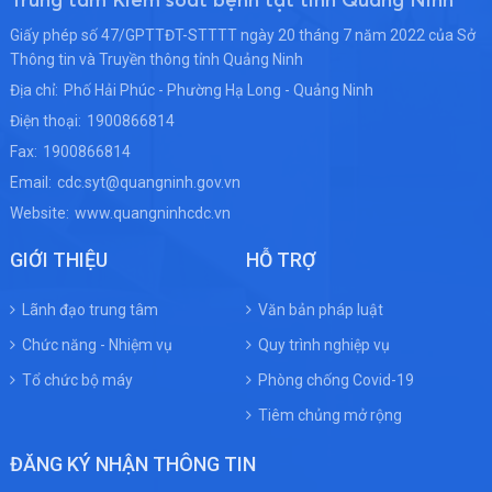
Trung tâm Kiểm soát bệnh tật tỉnh Quảng Ninh
Giấy phép số 47/GPTTĐT-STTTT ngày 20 tháng 7 năm 2022 của Sở
Thông tin và Truyền thông tỉnh Quảng Ninh
Địa chỉ:
Phố Hải Phúc - Phường Hạ Long - Quảng Ninh
Điện thoại:
1900866814
Fax:
1900866814
Email:
cdc.syt@quangninh.gov.vn
Website:
www.quangninhcdc.vn
GIỚI THIỆU
HỖ TRỢ
Lãnh đạo trung tâm
Văn bản pháp luật
Chức năng - Nhiệm vụ
Quy trình nghiệp vụ
Tổ chức bộ máy
Phòng chống Covid-19
Tiêm chủng mở rộng
ĐĂNG KÝ NHẬN THÔNG TIN