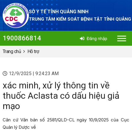
SỞ Y TẾ TỈNH QUẢNG NINH
TRUNG TÂM KIỂM SOÁT BỆNH TẬT TỈNH QUẢNG
1900866814
Đăng nhập
Trang chủ
Hỗ trợ
12/9/2025 | 9:24:23 AM
xác minh, xử lý thông tin về
thuốc Aclasta có dấu hiệu giả
mạo
Căn cứ Văn bản số 2581/QLD-CL ngày 10/9/2025 của Cục
Quản lý Dược về