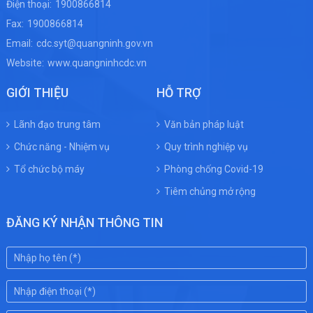
Điện thoại:
1900866814
Fax:
1900866814
Email:
cdc.syt@quangninh.gov.vn
Website:
www.quangninhcdc.vn
GIỚI THIỆU
HỖ TRỢ
Lãnh đạo trung tâm
Văn bản pháp luật
Chức năng - Nhiệm vụ
Quy trình nghiệp vụ
Tổ chức bộ máy
Phòng chống Covid-19
Tiêm chủng mở rộng
ĐĂNG KÝ NHẬN THÔNG TIN