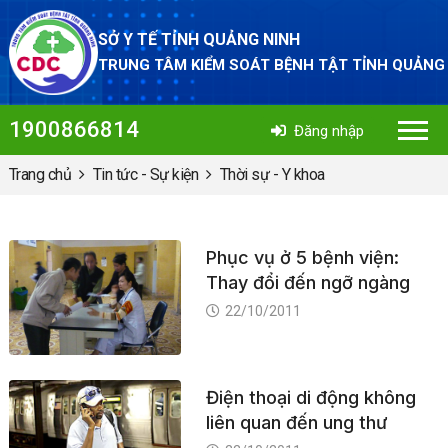
SỞ Y TẾ TỈNH QUẢNG NINH
TRUNG TÂM KIỂM SOÁT BỆNH TẬT TỈNH QUẢNG
1900866814
Đăng nhập
Trang chủ
Tin tức - Sự kiện
Thời sự - Y khoa
Phục vụ ở 5 bệnh viện:
Thay đổi đến ngỡ ngàng
22/10/2011
Điện thoại di động không
liên quan đến ung thư