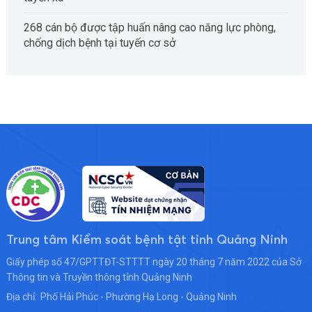
268 cán bộ được tập huấn nâng cao năng lực phòng,
chống dịch bệnh tại tuyến cơ sở
Trung tâm Kiểm soát bệnh tật tỉnh Quảng Ninh
Giấy phép số 47/GPTTĐT-STTTT ngày 20 tháng 7 năm 2022 của Sở
Thông tin và Truyền thông tỉnh Quảng Ninh
Địa chỉ:
Phố Hải Phúc - Phường Hạ Long - Quảng Ninh