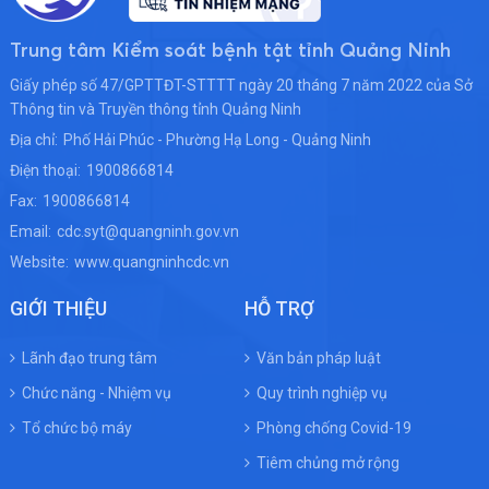
Trung tâm Kiểm soát bệnh tật tỉnh Quảng Ninh
Giấy phép số 47/GPTTĐT-STTTT ngày 20 tháng 7 năm 2022 của Sở
Thông tin và Truyền thông tỉnh Quảng Ninh
Địa chỉ:
Phố Hải Phúc - Phường Hạ Long - Quảng Ninh
Điện thoại:
1900866814
Fax:
1900866814
Email:
cdc.syt@quangninh.gov.vn
Website:
www.quangninhcdc.vn
GIỚI THIỆU
HỖ TRỢ
Lãnh đạo trung tâm
Văn bản pháp luật
Chức năng - Nhiệm vụ
Quy trình nghiệp vụ
Tổ chức bộ máy
Phòng chống Covid-19
Tiêm chủng mở rộng