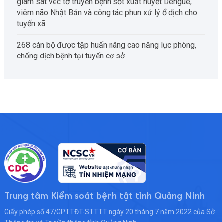
giám sát véc tơ truyền bệnh sốt xuất huyết Dengue,
viêm não Nhật Bản và công tác phun xử lý ổ dịch cho
tuyến xã
268 cán bộ được tập huấn nâng cao năng lực phòng,
chống dịch bệnh tại tuyến cơ sở
Trung tâm Kiểm soát bệnh tật tỉnh Quảng Ninh
Giấy phép số 47/GPTTĐT-STTTT ngày 20 tháng 7 năm 2022 của Sở