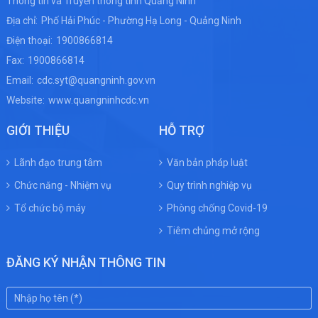
Thông tin và Truyền thông tỉnh Quảng Ninh
Địa chỉ:
Phố Hải Phúc - Phường Hạ Long - Quảng Ninh
Điện thoại:
1900866814
Fax:
1900866814
Email:
cdc.syt@quangninh.gov.vn
Website:
www.quangninhcdc.vn
GIỚI THIỆU
HỖ TRỢ
Lãnh đạo trung tâm
Văn bản pháp luật
Chức năng - Nhiệm vụ
Quy trình nghiệp vụ
Tổ chức bộ máy
Phòng chống Covid-19
Tiêm chủng mở rộng
ĐĂNG KÝ NHẬN THÔNG TIN