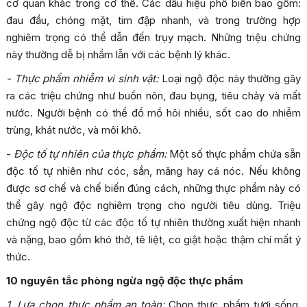
cơ quan khác trong cơ thể. Các dấu hiệu phổ biến bao gồm:
đau đầu, chóng mặt, tim đập nhanh, và trong trường hợp
nghiêm trọng có thể dẫn đến trụy mạch. Những triệu chứng
này thường dễ bị nhầm lẫn với các bệnh lý khác.
- Thực phẩm nhiễm vi sinh vật:
Loại ngộ độc này thường gây
ra các triệu chứng như buồn nôn, đau bụng, tiêu chảy và mất
nước. Người bệnh có thể đổ mồ hôi nhiều, sốt cao do nhiễm
trùng, khát nước, và môi khô.
-
Độc tố tự nhiên của thực phẩm:
Một số thực phẩm chứa sẵn
độc tố tự nhiên như cóc, sắn, măng hay cá nóc. Nếu không
được sơ chế và chế biến đúng cách, những thực phẩm này có
thể gây ngộ độc nghiêm trọng cho người tiêu dùng. Triệu
chứng ngộ độc từ các độc tố tự nhiên thường xuất hiện nhanh
và nặng, bao gồm khó thở, tê liệt, co giật hoặc thậm chí mất ý
thức.
10 nguyên tắc phòng ngừa ngộ độc thực phẩm
1. Lựa chọn thực phẩm an toàn:
Chọn thực phẩm tươi sống,