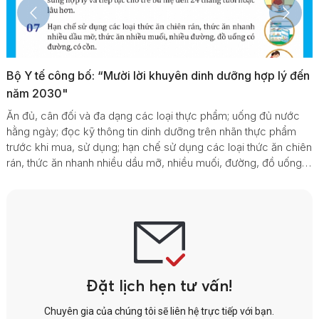
ến
Chăm sóc sức khỏe cho trẻ em
Tư vấn, chăm sóc sức khỏe cho trẻ em là một trong những g
pháp hữu hiệu giúp trẻ phòng ngừa và xử lý kịp thời các bệnh
ở trẻ, để trẻ có thể phát triển cả về thể chất lẫn tinh thần.
iên
g
a
Đặt lịch hẹn tư vấn!
Chuyên gia của chúng tôi sẽ liên hệ trực tiếp với bạn.